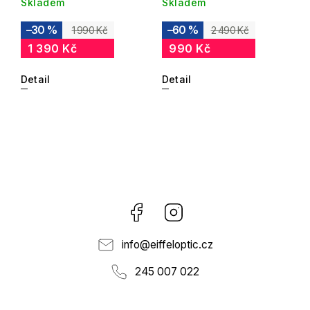
Skladem
Skladem
–30 %
–60 %
1 990 Kč
2 490 Kč
1 390 Kč
990 Kč
Detail
Detail
Facebook
Instagram
info
@
eiffeloptic.cz
245 007 022