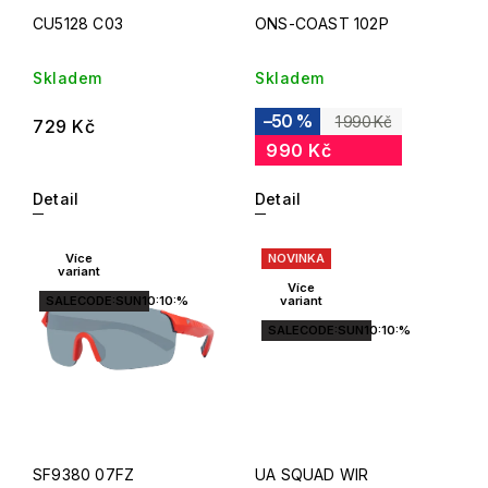
CU5128 C03
ONS-COAST 102P
Skladem
Skladem
–50 %
1 990 Kč
729 Kč
990 Kč
Detail
Detail
Více
NOVINKA
variant
Více
SALECODE:SUN10:10:%
variant
SALECODE:SUN10:10:%
SF9380 07FZ
UA SQUAD WIR