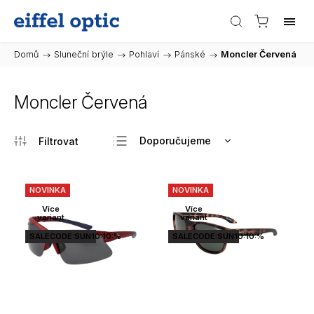
Domů
/
Sluneční brýle
/
Pohlaví
/
Pánské
/
Moncler Červená
Moncler Červená
Doporučujeme
Nejlevnější
Nejdražší
NOVINKA
NOVINKA
Nejprodávanější
Více
Více
variant
variant
Abecedně
SALECODE:SUN10:10:%
SALECODE:SUN10:10:%