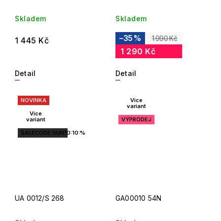
Skladem
Skladem
–35 %
1 990 Kč
1 445 Kč
1 290 Kč
Detail
Detail
NOVINKA
Více
variant
Více
variant
VÝPRODEJ
SALECODE:SUN10:10:%
UA 0012/S 268
GA00010 54N