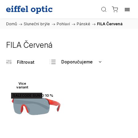
Domů
/
Sluneční brýle
/
Pohlaví
/
Pánské
/
FILA Červená
FILA Červená
Doporučujeme
Nejlevnější
Nejdražší
Více
variant
Nejprodávanější
SALECODE:SUN10:10:%
Abecedně