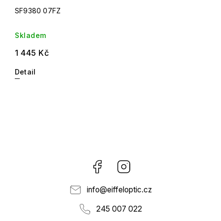
SF9380 07FZ
Skladem
1 445 Kč
Detail
Facebook
Instagram
info
@
eiffeloptic.cz
245 007 022