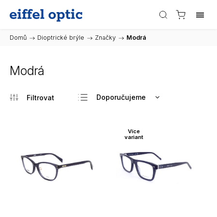
Domů
/
Dioptrické brýle
/
Značky
/
Modrá
Modrá
Doporučujeme
Nejlevnější
Nejdražší
Více
variant
Nejprodávanější
Abecedně