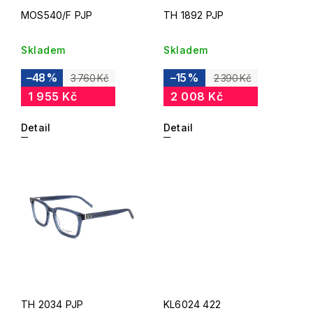
MOS540/F PJP
TH 1892 PJP
Skladem
Skladem
–48 %
–15 %
3 760 Kč
2 390 Kč
1 955 Kč
2 008 Kč
Detail
Detail
TH 2034 PJP
KL6024 422