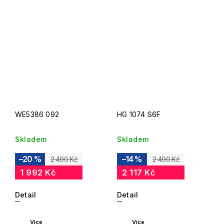
WE5386 092
HG 1074 S6F
Skladem
Skladem
–20 %
–14 %
2 490 Kč
2 490 Kč
1 992 Kč
2 117 Kč
Detail
Detail
Více
Více