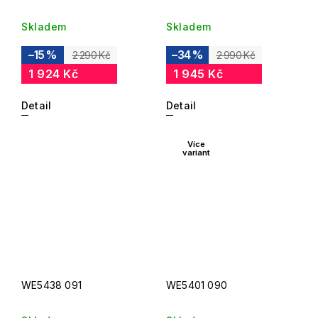
Skladem
Skladem
–15 %
–34 %
2 290 Kč
2 990 Kč
1 924 Kč
1 945 Kč
Detail
Detail
Více
variant
WE5438 091
WE5401 090