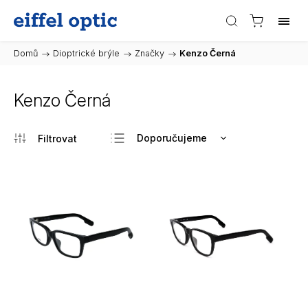
Domů
/
Dioptrické brýle
/
Značky
/
Kenzo Černá
Kenzo Černá
Doporučujeme
Nejlevnější
Nejdražší
Nejprodávanější
Abecedně