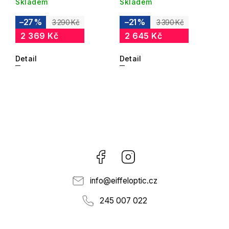
Skladem
Skladem
–27 %
–21 %
3 290 Kč
3 390 Kč
2 369 Kč
2 645 Kč
Detail
Detail
Facebook
Instagram
info
@
eiffeloptic.cz
245 007 022