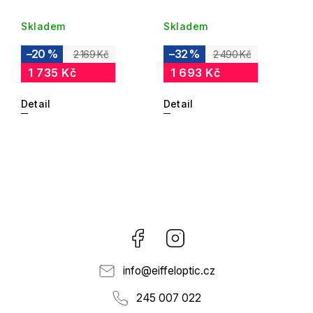
Skladem
Skladem
–20 %
–32 %
2 169 Kč
2 490 Kč
1 735 Kč
1 693 Kč
Detail
Detail
Facebook
Instagram
info
@
eiffeloptic.cz
245 007 022