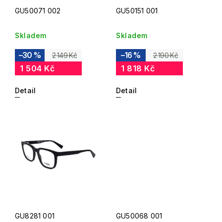
GU50071 002
GU50151 001
Skladem
Skladem
–30 %
–16 %
2 149 Kč
2 190 Kč
1 504 Kč
1 818 Kč
Detail
Detail
GU8281 001
GU50068 001