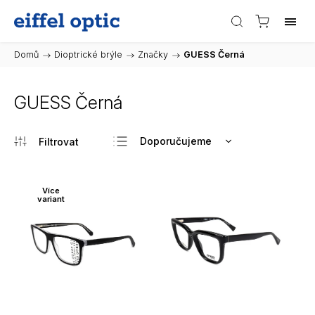
Domů
/
Dioptrické brýle
/
Značky
/
GUESS Černá
GUESS Černá
Doporučujeme
Nejlevnější
Nejdražší
Více
variant
Nejprodávanější
Abecedně