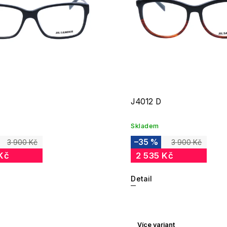
J4012 D
Skladem
–35 %
3 900 Kč
3 900 Kč
Kč
2 535 Kč
Detail
Více variant