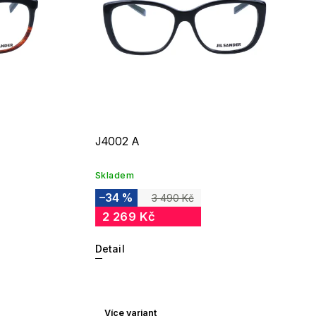
J4002 A
Skladem
–34 %
3 490 Kč
2 269 Kč
Detail
Více variant