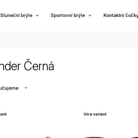
Sluneční brýle
Sportovní brýle
Kontaktní čočk
ander Černá
učujeme
nější
žší
iant
Více variant
odávanější
edně