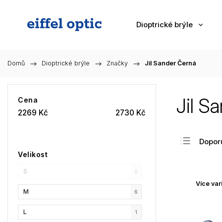
Dioptrické brýle
Domů
/
Dioptrické brýle
/
Značky
/
Jil Sander Černá
Jil S
Cena
2269
Kč
2730
Kč
Dopor
Velikost
Nejlev
S
Nejdra
0
Více var
Nejpr
M
6
Abec
L
1