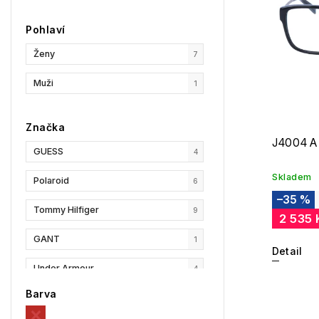
Pohlaví
Ženy
7
Muži
1
Značka
J4004 A
GUESS
4
Skladem
Polaroid
6
–35 %
Tommy Hilfiger
9
2 535 
GANT
1
Detail
Under Armour
4
Barva
Privé Revaux
2