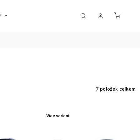
y
Roztoky a oční kapky
Doplňky
Dárkov
7
položek celkem
Více variant