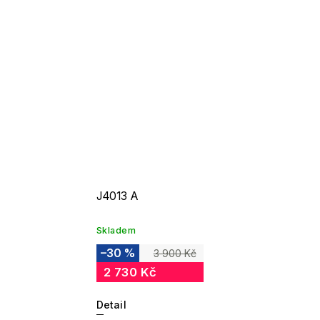
J4013 A
Skladem
–30 %
3 900 Kč
2 730 Kč
Detail