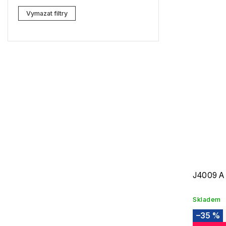
Lacoste
0
Vymazat filtry
Kenzo
6
Carrera
2
G-Star RAW
3
Jil Sander
7
Marc Jacobs
1
Missoni
1
Moschino
1
Zadig & Voltaire
0
J4009 A
MICHAEL KORS
0
Skladem
David Beckham
1
–35 %