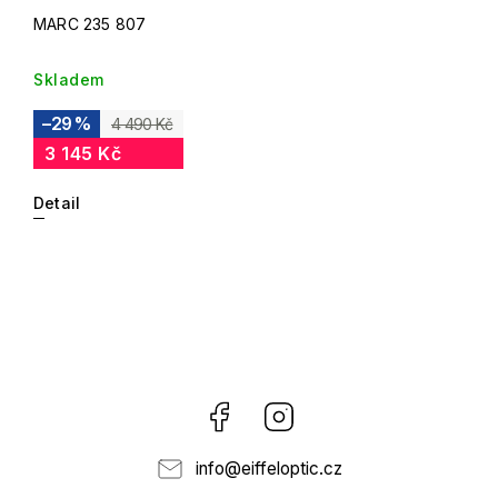
MARC 235 807
Skladem
–29 %
4 490 Kč
3 145 Kč
Detail
Facebook
Instagram
info
@
eiffeloptic.cz