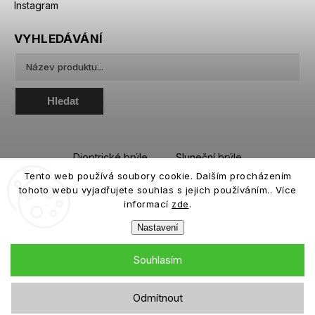
Instagram
VYHLEDÁVÁNÍ
Hledat
Dioptrické brýle
Sluneční brýle
Tento web používá soubory cookie. Dalším procházením
Sportovní brýle
Kontaktní čočky
tohoto webu vyjadřujete souhlas s jejich používáním.. Více
Roztoky a oční kapky
informací
zde
.
Nastavení
Souhlasím
Copyright 2026
eiffeloptic.cz
. Všechna práva vyhrazena.
Odmítnout
Grafický návrh vytvořil a nakódoval
Shoptak.cz