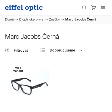
Domů
/
Dioptrické brýle
/
Značky
/
Marc Jacobs Černá
Marc Jacobs Černá
Doporučujeme
Nejlevnější
Nejdražší
Více
variant
Nejprodávanější
Abecedně