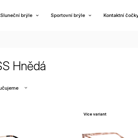
Sluneční brýle
Sportovní brýle
Kontaktní čočk
S Hnědá
učujeme
nější
žší
Více variant
odávanější
edně