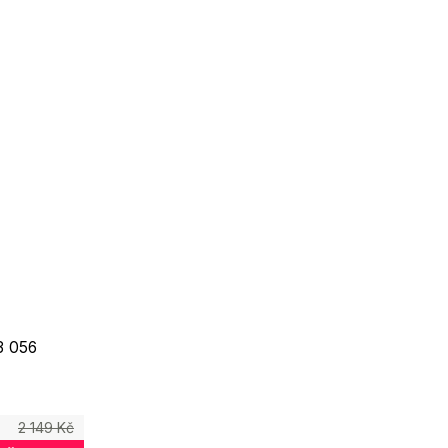
 056
2 149 Kč