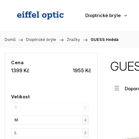
Dioptrické brýle
Domů
/
Dioptrické brýle
/
Značky
/
GUESS Hnědá
GUES
Cena
1399
Kč
1955
Kč
Dopor
Velikost
Nejlev
S
Nejdra
0
Nejpr
M
4
Abec
L
3