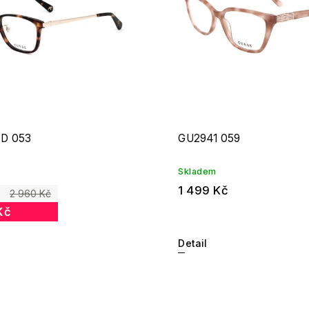
D 053
GU2941 059
Skladem
1 499 Kč
2 960 Kč
Kč
Detail