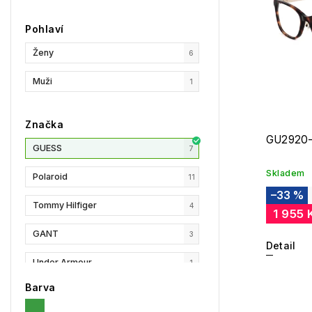
Pohlaví
Ženy
6
Muži
1
Značka
GU2920-
GUESS
7
Skladem
Polaroid
11
–33 %
Tommy Hilfiger
4
1 955 
GANT
3
Detail
Under Armour
1
Barva
Privé Revaux
1