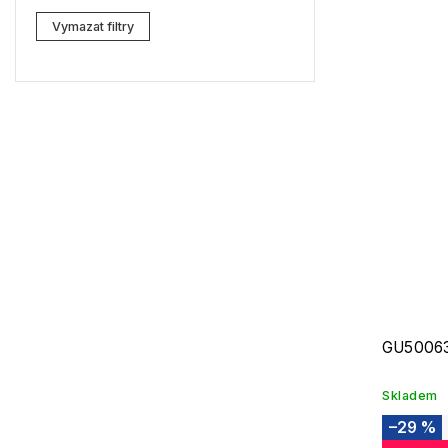
Lacoste
3
Vymazat filtry
Kenzo
0
Carrera
3
G-Star RAW
4
Jil Sander
3
Marc Jacobs
6
Missoni
3
Moschino
1
Zadig & Voltaire
1
GU50063
MICHAEL KORS
1
Skladem
David Beckham
0
–29 %