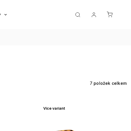
y
Roztoky a oční kapky
Doplňky
Dárkov
7
položek celkem
Více variant