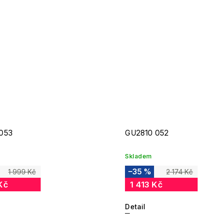
053
GU2810 052
Skladem
–35 %
1 999 Kč
2 174 Kč
Kč
1 413 Kč
Detail