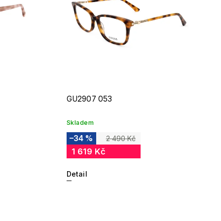
GU2907 053
Skladem
–34 %
2 490 Kč
1 619 Kč
Detail