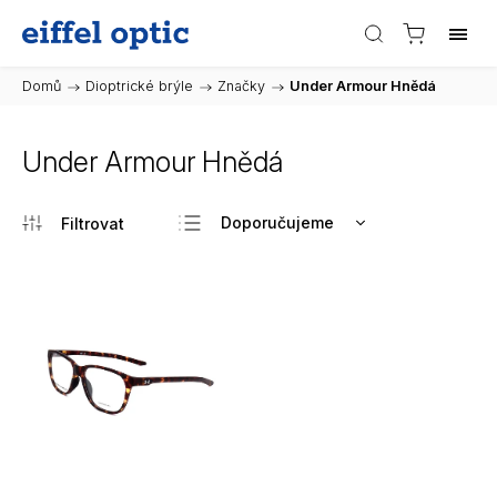
Domů
/
Dioptrické brýle
/
Značky
/
Under Armour Hnědá
Under Armour Hnědá
Doporučujeme
Nejlevnější
Nejdražší
Nejprodávanější
Abecedně