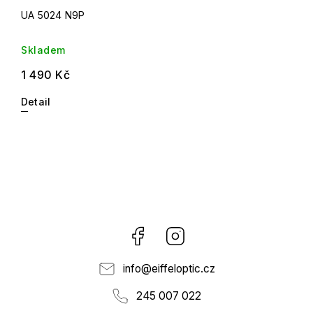
UA 5024 N9P
Skladem
1 490 Kč
Detail
Facebook
Instagram
info
@
eiffeloptic.cz
245 007 022