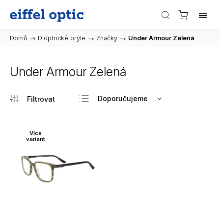
Domů
/
Dioptrické brýle
/
Značky
/
Under Armour Zelená
Under Armour Zelená
Doporučujeme
Nejlevnější
Nejdražší
Více
variant
Nejprodávanější
Abecedně