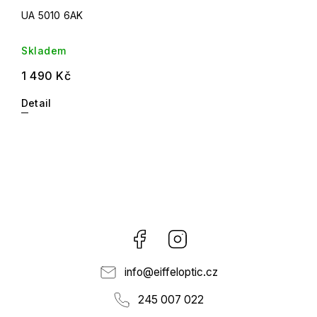
UA 5010 6AK
Skladem
1 490 Kč
Detail
Facebook
Instagram
info
@
eiffeloptic.cz
245 007 022