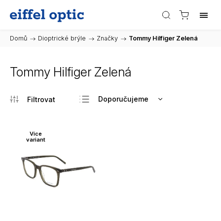
Domů
/
Dioptrické brýle
/
Značky
/
Tommy Hilfiger Zelená
Tommy Hilfiger Zelená
Doporučujeme
Nejlevnější
Nejdražší
Více
variant
Nejprodávanější
Abecedně