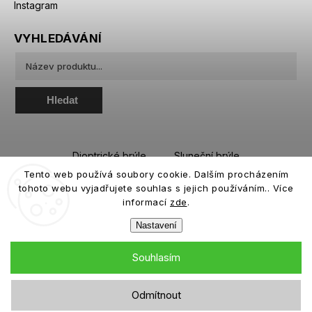
Instagram
VYHLEDÁVÁNÍ
Hledat
Dioptrické brýle
Sluneční brýle
Tento web používá soubory cookie. Dalším procházením
Sportovní brýle
Kontaktní čočky
tohoto webu vyjadřujete souhlas s jejich používáním.. Více
Roztoky a oční kapky
informací
zde
.
Nastavení
Souhlasím
Copyright 2026
eiffeloptic.cz
. Všechna práva vyhrazena.
Odmítnout
Grafický návrh vytvořil a nakódoval
Shoptak.cz