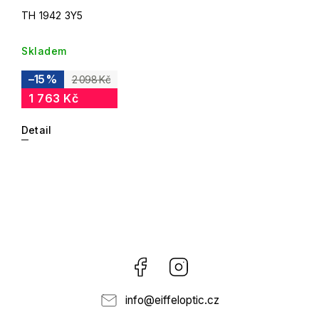
TH 1942 3Y5
Skladem
–15 %
2 098 Kč
1 763 Kč
Detail
Facebook
Instagram
info
@
eiffeloptic.cz