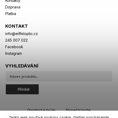
Kontakty
Doprava
Platba
KONTAKT
info
@
eiffeloptic.cz
245 007 022
Facebook
Instagram
VYHLEDÁVÁNÍ
Hledat
Dioptrické brýle
Sluneční brýle
Tento web používá soubory cookie. Dalším procházením