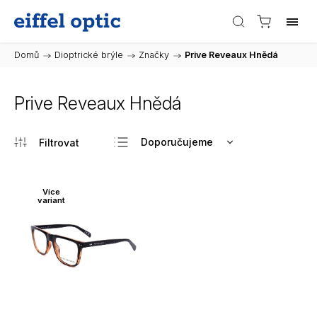
Domů
/
Dioptrické brýle
/
Značky
/
Prive Reveaux Hnědá
Prive Reveaux Hnědá
Doporučujeme
Nejlevnější
Nejdražší
Více
variant
Nejprodávanější
Abecedně