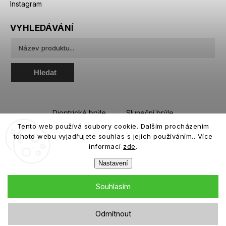
Instagram
VYHLEDÁVÁNÍ
Hledat
Dioptrické brýle
Sluneční brýle
Tento web používá soubory cookie. Dalším procházením
Sportovní brýle
Kontaktní čočky
tohoto webu vyjadřujete souhlas s jejich používáním.. Více
Roztoky a oční kapky
informací
zde
.
Nastavení
Souhlasím
Copyright 2026
eiffeloptic.cz
. Všechna práva vyhrazena.
Odmítnout
Grafický návrh vytvořil a nakódoval
Shoptak.cz