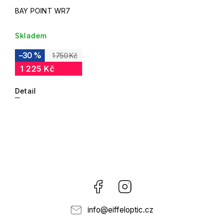
BAY POINT WR7
Skladem
–30 %
1 750 Kč
1 225 Kč
Detail
Facebook
Instagram
info
@
eiffeloptic.cz