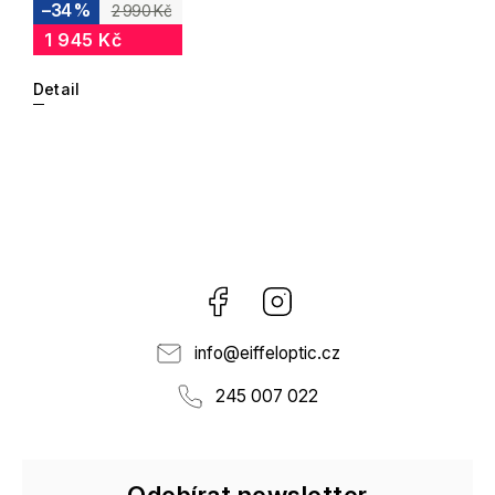
–34 %
2 990 Kč
1 945 Kč
Detail
Facebook
Instagram
info
@
eiffeloptic.cz
245 007 022
Odebírat newsletter