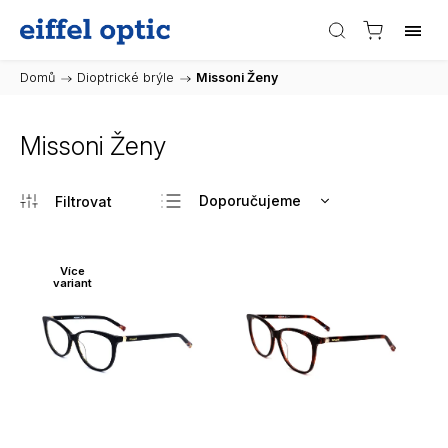
Domů
/
Dioptrické brýle
/
Missoni Ženy
Missoni Ženy
Doporučujeme
Nejlevnější
Nejdražší
Více
variant
Nejprodávanější
Abecedně