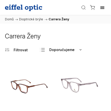
Domů
/
Dioptrické brýle
/
Carrera Ženy
Carrera Ženy
Doporučujeme
Nejlevnější
Nejdražší
Nejprodávanější
Abecedně