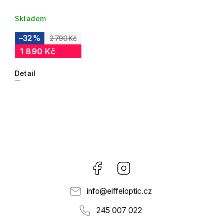
Skladem
–32 %
2 790 Kč
1 890 Kč
Detail
Facebook
Instagram
info
@
eiffeloptic.cz
245 007 022