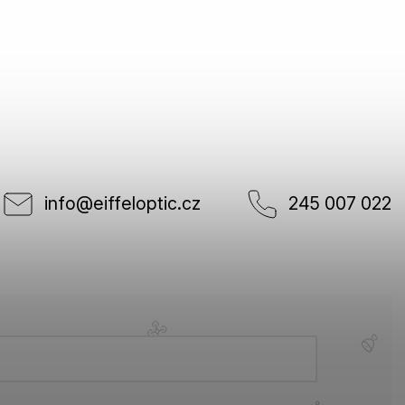
info
@
eiffeloptic.cz
245 007 022