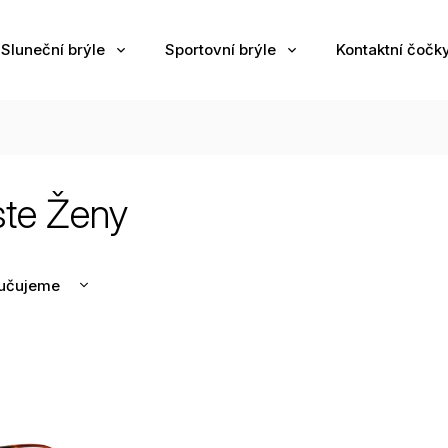
Sluneční brýle
Sportovní brýle
Kontaktní čočk
te Ženy
učujeme
nější
žší
odávanější
edně