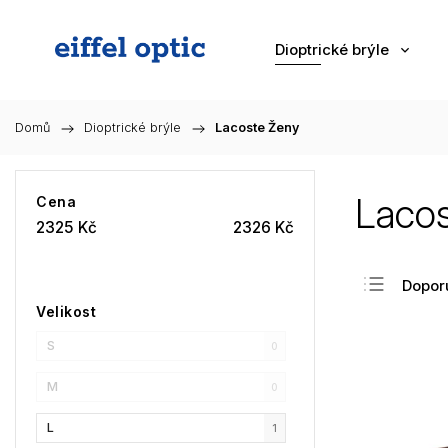
Dioptrické brýle
Domů
/
Dioptrické brýle
/
Lacoste Ženy
Lacos
Cena
2325
Kč
2326
Kč
Dopor
Velikost
Nejlev
S
Nejdra
0
Nejpr
M
0
Abec
L
1