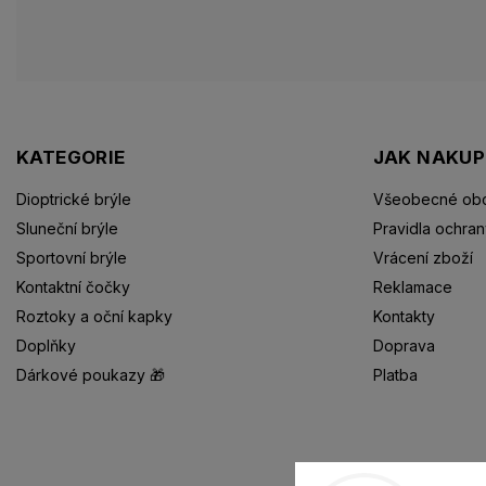
KATEGORIE
JAK NAKU
Dioptrické brýle
Všeobecné obc
Sluneční brýle
Pravidla ochran
Sportovní brýle
Vrácení zboží
Kontaktní čočky
Reklamace
Roztoky a oční kapky
Kontakty
Doplňky
Doprava
Dárkové poukazy 🎁
Platba
Dioptrické brýle