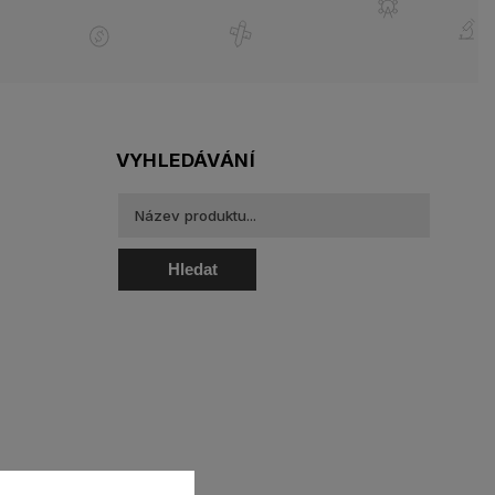
VYHLEDÁVÁNÍ
Hledat
oztoky a oční kapky