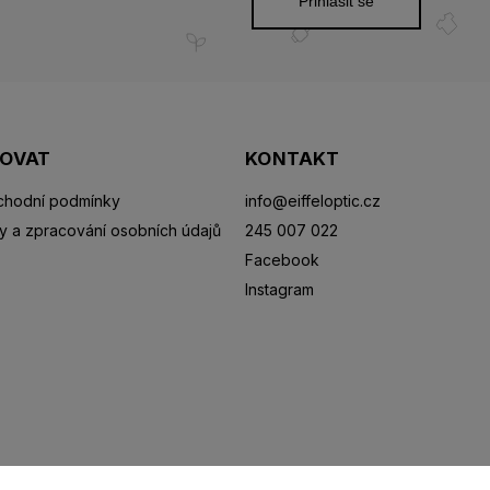
Přihlásit se
POVAT
KONTAKT
hodní podmínky
info
@
eiffeloptic.cz
y a zpracování osobních údajů
245 007 022
Facebook
Instagram
Sluneční brýle
Sportovní brýle
Kontaktní čočky
R