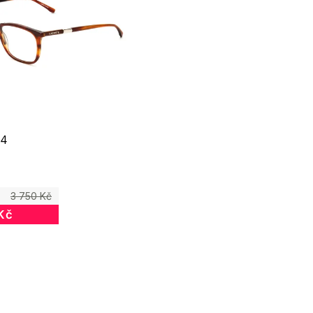
14
3 750 Kč
Kč