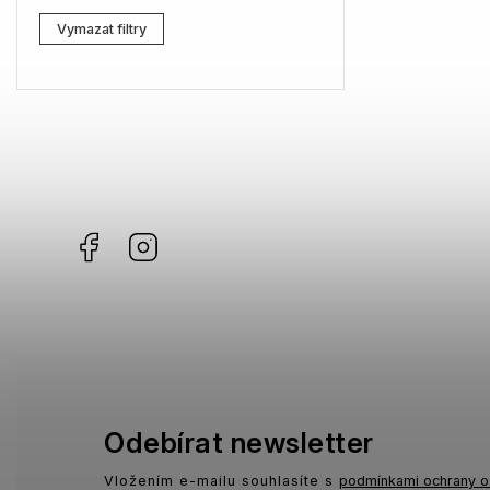
Lacoste
1
Vymazat filtry
Kenzo
3
Carrera
3
G-Star RAW
12
Jil Sander
11
Facebook
Instagram
Marc Jacobs
5
Missoni
7
Moschino
3
Zadig & Voltaire
2
MICHAEL KORS
0
Odebírat newsletter
David Beckham
0
Vložením e-mailu souhlasíte s
podmínkami ochrany o