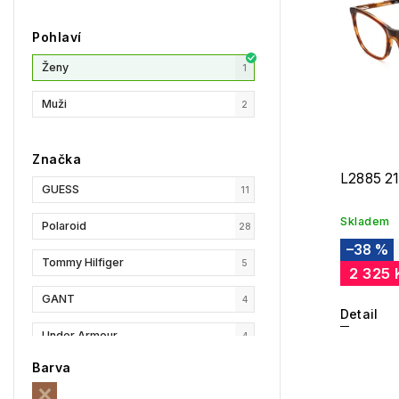
Pohlaví
Ženy
1
Muži
2
Značka
L2885 2
GUESS
11
Skladem
Polaroid
28
–38 %
Tommy Hilfiger
5
2 325 
GANT
4
Detail
Under Armour
4
Barva
Privé Revaux
0