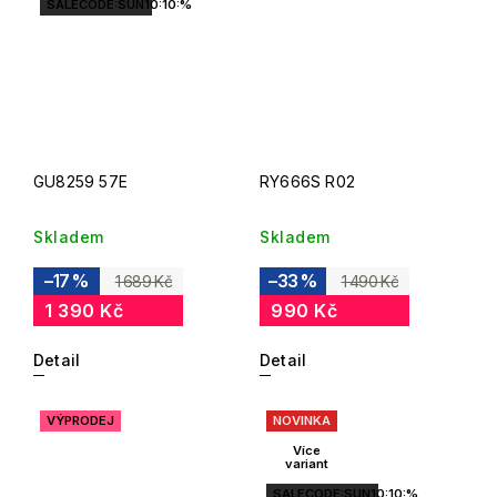
SALECODE:SUN10:10:%
GU8259 57E
RY666S R02
Skladem
Skladem
–17 %
–33 %
1 689 Kč
1 490 Kč
1 390 Kč
990 Kč
Detail
Detail
VÝPRODEJ
NOVINKA
Více
variant
SALECODE:SUN10:10:%