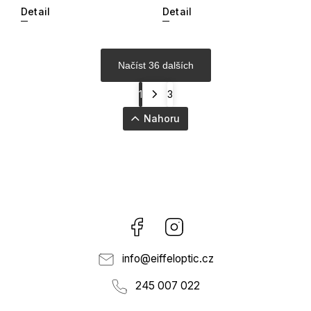
Detail
Detail
Načíst 36 dalších
1
3
Nahoru
Facebook
Instagram
info
@
eiffeloptic.cz
245 007 022