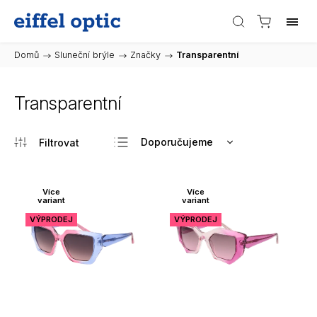
Domů
/
Sluneční brýle
/
Značky
/
Transparentní
Transparentní
Doporučujeme
Nejlevnější
Nejdražší
Více
Více
variant
variant
Nejprodávanější
VÝPRODEJ
VÝPRODEJ
Abecedně