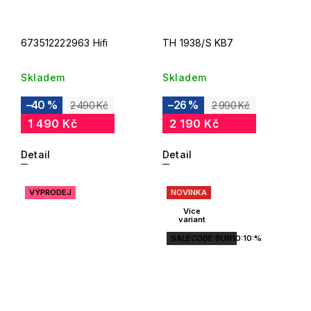
673512222963 Hifi
TH 1938/S KB7
Skladem
Skladem
–40 %
–26 %
2 490 Kč
2 990 Kč
1 490 Kč
2 190 Kč
Detail
Detail
VÝPRODEJ
NOVINKA
Více
variant
SALECODE:SUN10:10:%