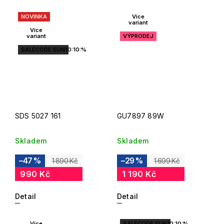
NOVINKA
Více
variant
Více
variant
VÝPRODEJ
SALECODE:SUN10:10:%
SDS 5027 161
GU7897 89W
Skladem
Skladem
–47 %
–29 %
1 890 Kč
1 699 Kč
990 Kč
1 190 Kč
Detail
Detail
Více
SALECODE:SUN10:10:%