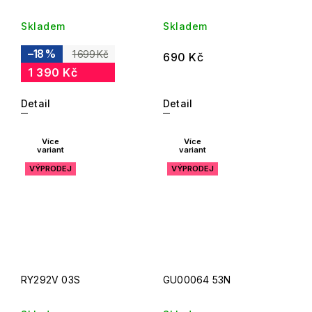
Skladem
Skladem
–18 %
1 699 Kč
690 Kč
1 390 Kč
Detail
Detail
Více
Více
variant
variant
VÝPRODEJ
VÝPRODEJ
RY292V 03S
GU00064 53N