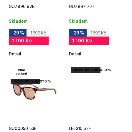
GU7896 92B
GU7897 77T
Skladem
Skladem
–29 %
–29 %
1 699 Kč
1 699 Kč
1 190 Kč
1 190 Kč
Detail
Detail
Více
SALECODE:SUN10:10:%
variant
SALECODE:SUN10:10:%
GU00050 53E
LE5310 52F