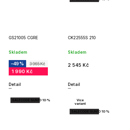
GS21005 CGRE
CK22555S 210
Skladem
Skladem
–49 %
3 965 Kč
2 545 Kč
1 990 Kč
Detail
Detail
SALECODE:SUN10:10:%
Více
variant
SALECODE:SUN10:10:%