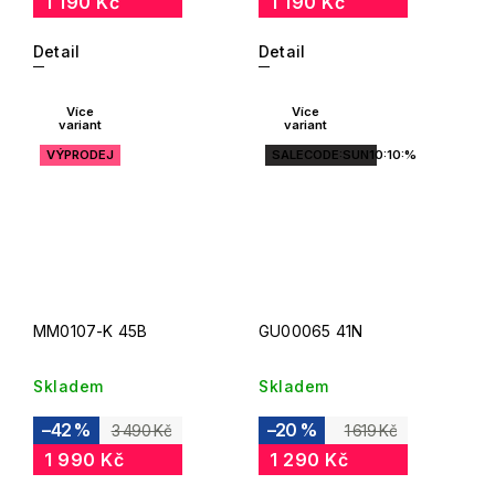
1 190 Kč
1 190 Kč
Detail
Detail
Více
Více
variant
variant
VÝPRODEJ
SALECODE:SUN10:10:%
MM0107-K 45B
GU00065 41N
Skladem
Skladem
–42 %
–20 %
3 490 Kč
1 619 Kč
1 990 Kč
1 290 Kč