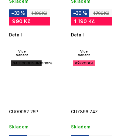
Skladem
Skladem
–33 %
–30 %
1 490 Kč
1 709 Kč
990 Kč
1 190 Kč
Detail
Detail
Více
Více
variant
variant
SALECODE:SUN10:10:%
VÝPRODEJ
GU00062 26P
GU7896 74Z
Skladem
Skladem