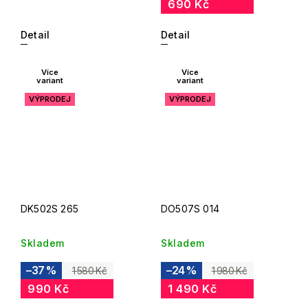
690 Kč
Detail
Detail
Více
Více
variant
variant
VÝPRODEJ
VÝPRODEJ
DK502S 265
DO507S 014
Skladem
Skladem
–37 %
–24 %
1 580 Kč
1 980 Kč
990 Kč
1 490 Kč