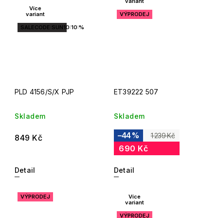
variant
Více
variant
VÝPRODEJ
SALECODE:SUN10:10:%
PLD 4156/S/X PJP
ET39222 507
Skladem
Skladem
–44 %
1 239 Kč
849 Kč
690 Kč
Detail
Detail
VÝPRODEJ
Více
variant
VÝPRODEJ