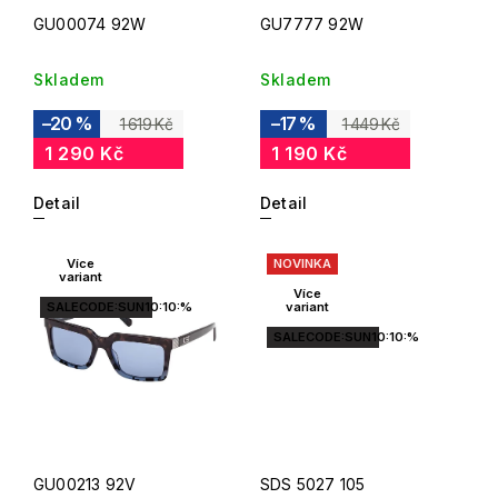
GU00074 92W
GU7777 92W
Skladem
Skladem
–20 %
–17 %
1 619 Kč
1 449 Kč
1 290 Kč
1 190 Kč
Detail
Detail
Více
NOVINKA
variant
Více
SALECODE:SUN10:10:%
variant
SALECODE:SUN10:10:%
GU00213 92V
SDS 5027 105