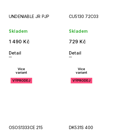
UNDENIABLE JR PJP
CU5130 72C03
Skladem
Skladem
1 490 Kč
729 Kč
Detail
Detail
Více
Více
variant
variant
VÝPRODEJ
VÝPRODEJ
OSOS1333CE 215
DK531S 400