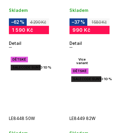
Skladem
Skladem
–62 %
–37 %
4 290 Kč
1 580 Kč
1 590 Kč
990 Kč
Detail
Detail
DĚTSKÉ
Více
variant
SALECODE:SUN10:10:%
DĚTSKÉ
SALECODE:SUN10:10:%
LE8448 50W
LE8449 82W