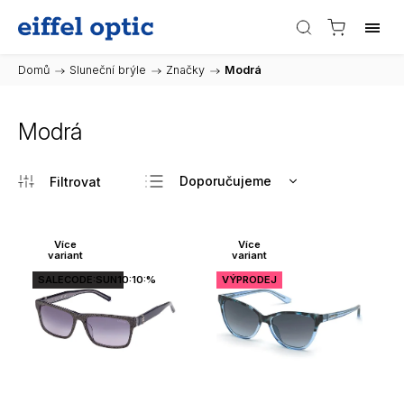
Domů
/
Sluneční brýle
/
Značky
/
Modrá
Modrá
Doporučujeme
Nejlevnější
Nejdražší
Více
Více
variant
variant
Nejprodávanější
SALECODE:SUN10:10:%
VÝPRODEJ
Abecedně