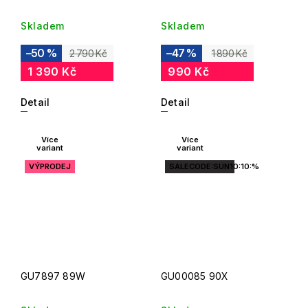
Skladem
Skladem
–50 %
–47 %
2 790 Kč
1 890 Kč
1 390 Kč
990 Kč
Detail
Detail
Více
Více
variant
variant
VÝPRODEJ
SALECODE:SUN10:10:%
GU7897 89W
GU00085 90X