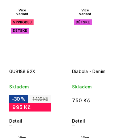
Více
Více
variant
variant
VÝPRODEJ
DĚTSKÉ
DĚTSKÉ
GU9188 92X
Diabola - Denim
Skladem
Skladem
–30 %
1 435 Kč
750 Kč
995 Kč
Detail
Detail
Více
Více