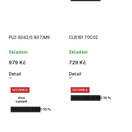
PLD 6042/S 807/M9
CU5161 70C02
Skladem
Skladem
979 Kč
729 Kč
Detail
Detail
NOVINKA
NOVINKA
Více
SALECODE:SUN10:10:%
variant
SALECODE:SUN10:10:%