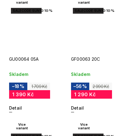
variant
variant
SALECODE:SUN10:10:%
SALECODE:SUN10:10:%
GU00064 05A
GF00063 20C
Skladem
Skladem
–18 %
–56 %
1 709 Kč
2 990 Kč
1 390 Kč
1 290 Kč
Detail
Detail
Více
Více
variant
variant