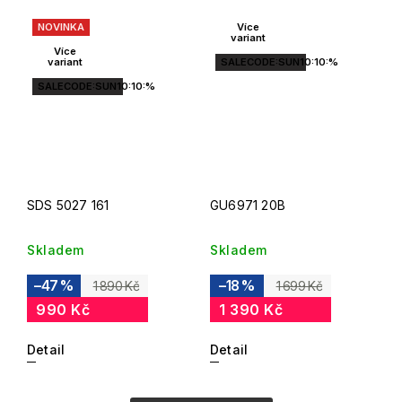
NOVINKA
Více
variant
Více
variant
SALECODE:SUN10:10:%
SALECODE:SUN10:10:%
SDS 5027 161
GU6971 20B
Skladem
Skladem
–47 %
–18 %
1 890 Kč
1 699 Kč
990 Kč
1 390 Kč
Detail
Detail