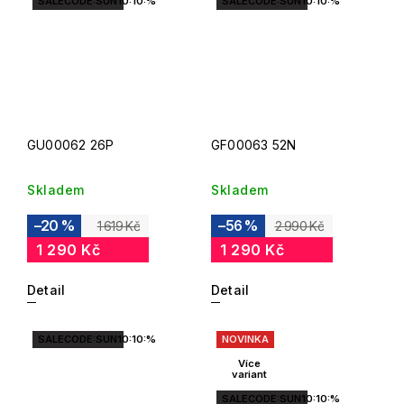
SALECODE:SUN10:10:%
SALECODE:SUN10:10:%
GU00062 26P
GF00063 52N
Skladem
Skladem
–20 %
–56 %
1 619 Kč
2 990 Kč
1 290 Kč
1 290 Kč
Detail
Detail
SALECODE:SUN10:10:%
NOVINKA
Více
variant
SALECODE:SUN10:10:%