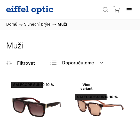
Domů
/
Sluneční brýle
/
Muži
Muži
Doporučujeme
Nejlevnější
Nejdražší
SALECODE:SUN10:10:%
Více
variant
Nejprodávanější
SALECODE:SUN10:10:%
Abecedně