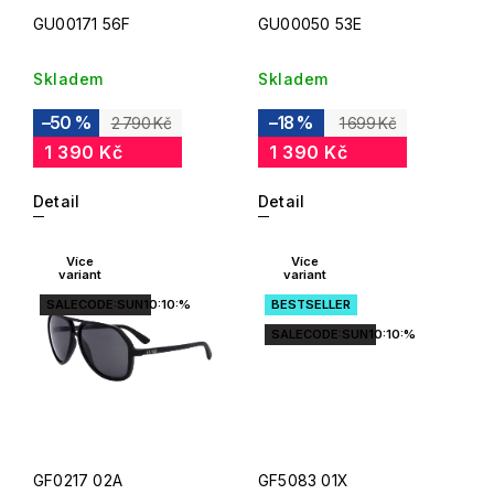
GU00171 56F
GU00050 53E
Skladem
Skladem
–50 %
–18 %
2 790 Kč
1 699 Kč
1 390 Kč
1 390 Kč
Detail
Detail
Více
Více
variant
variant
SALECODE:SUN10:10:%
BESTSELLER
SALECODE:SUN10:10:%
GF0217 02A
GF5083 01X