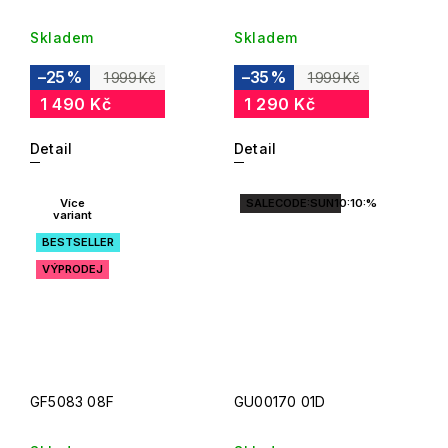
Skladem
Skladem
–25 %
–35 %
1 999 Kč
1 999 Kč
1 490 Kč
1 290 Kč
Detail
Detail
Více
SALECODE:SUN10:10:%
variant
BESTSELLER
VÝPRODEJ
GF5083 08F
GU00170 01D