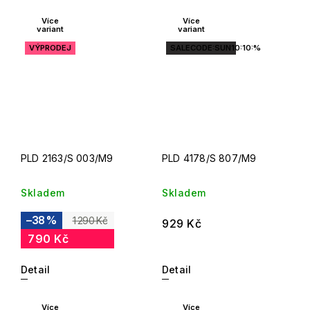
Více
Více
variant
variant
VÝPRODEJ
SALECODE:SUN10:10:%
PLD 2163/S 003/M9
PLD 4178/S 807/M9
Skladem
Skladem
–38 %
1 290 Kč
929 Kč
790 Kč
Detail
Detail
Více
Více