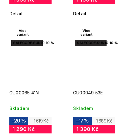
Detail
Detail
Více
Více
variant
variant
SALECODE:SUN10:10:%
SALECODE:SUN10:10:%
GU00065 41N
GU00049 53E
Skladem
Skladem
–20 %
–17 %
1 619 Kč
1 689 Kč
1 290 Kč
1 390 Kč