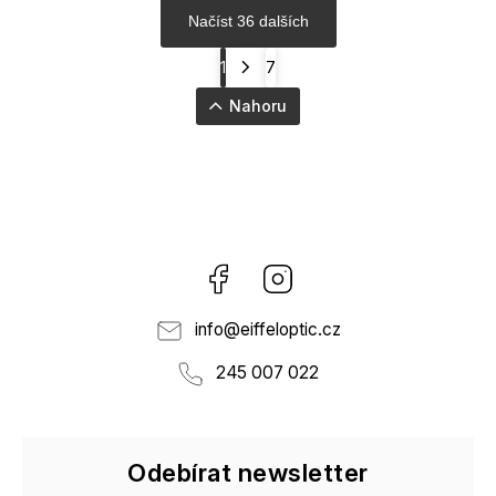
Načíst 36 dalších
1
7
Nahoru
Facebook
Instagram
info
@
eiffeloptic.cz
245 007 022
Odebírat newsletter