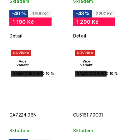
Skladem
Skladem
–40 %
–43 %
1 999 Kč
2 290 Kč
1 190 Kč
1 290 Kč
Detail
Detail
NOVINKA
NOVINKA
Více
Více
variant
variant
SALECODE:SUN10:10:%
SALECODE:SUN10:10:%
GA7224 96N
CU5161 70C01
Skladem
Skladem