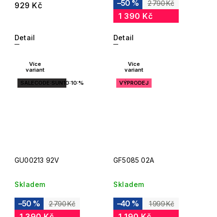
–50 %
2 790 Kč
929 Kč
1 390 Kč
Detail
Detail
Více
Více
variant
variant
SALECODE:SUN10:10:%
VÝPRODEJ
GU00213 92V
GF5085 02A
Skladem
Skladem
–50 %
–40 %
2 790 Kč
1 999 Kč
1 390 Kč
1 190 Kč