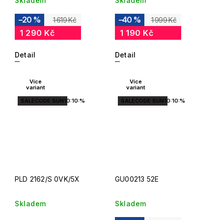
Skladem
Skladem
–20 %
–40 %
1 619 Kč
1 999 Kč
1 290 Kč
1 190 Kč
Detail
Detail
Více
Více
variant
variant
SALECODE:SUN10:10:%
SALECODE:SUN10:10:%
PLD 2162/S 0VK/5X
GU00213 52E
Skladem
Skladem