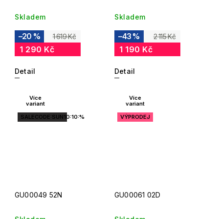
Skladem
Skladem
–20 %
–43 %
1 619 Kč
2 115 Kč
1 290 Kč
1 190 Kč
Detail
Detail
Více
Více
variant
variant
SALECODE:SUN10:10:%
VÝPRODEJ
GU00049 52N
GU00061 02D