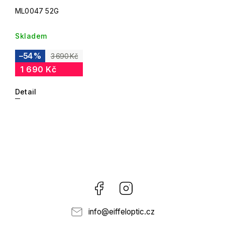
ML0047 52G
Skladem
–54 %
3 690 Kč
1 690 Kč
Detail
Facebook
Instagram
info
@
eiffeloptic.cz