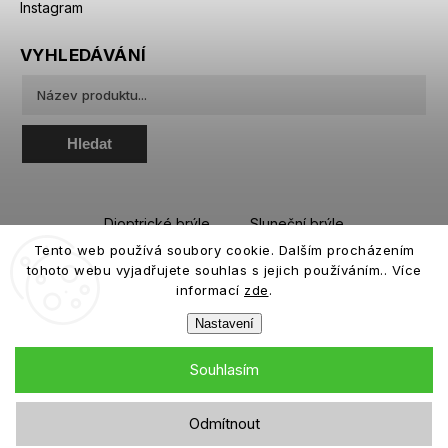
Instagram
VYHLEDÁVÁNÍ
Hledat
Dioptrické brýle
Sluneční brýle
Tento web používá soubory cookie. Dalším procházením
Sportovní brýle
Kontaktní čočky
tohoto webu vyjadřujete souhlas s jejich používáním.. Více
Roztoky a oční kapky
informací
zde
.
Nastavení
Souhlasím
Copyright 2026
eiffeloptic.cz
. Všechna práva vyhrazena.
Odmítnout
Grafický návrh vytvořil a nakódoval
Shoptak.cz