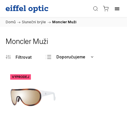
Domů
/
Sluneční brýle
/
Moncler Muži
Moncler Muži
Doporučujeme
Nejlevnější
Nejdražší
VÝPRODEJ
Nejprodávanější
Abecedně