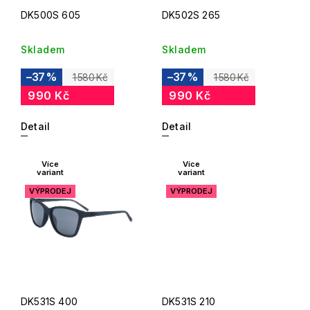
DK500S 605
DK502S 265
Skladem
Skladem
–37 %
–37 %
1 580 Kč
1 580 Kč
990 Kč
990 Kč
Detail
Detail
Více
Více
variant
variant
VÝPRODEJ
VÝPRODEJ
DK531S 400
DK531S 210