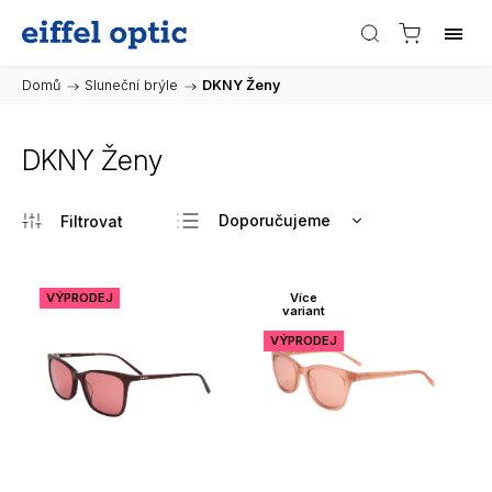
Domů
/
Sluneční brýle
/
DKNY Ženy
DKNY Ženy
Doporučujeme
Nejlevnější
Nejdražší
VÝPRODEJ
Více
variant
Nejprodávanější
VÝPRODEJ
Abecedně