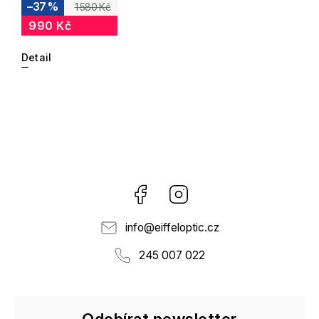
–37 %
1 580 Kč
990 Kč
Detail
Facebook
Instagram
info
@
eiffeloptic.cz
245 007 022
Odebírat newsletter