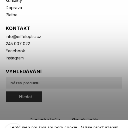
Kontakty
Doprava
Platba
KONTAKT
info
@
eiffeloptic.cz
245 007 022
Facebook
Instagram
VYHLEDÁVÁNÍ
Hledat
Dioptrické brýle
Sluneční brýle
Tento web používá soubory cookie. Dalším procházením