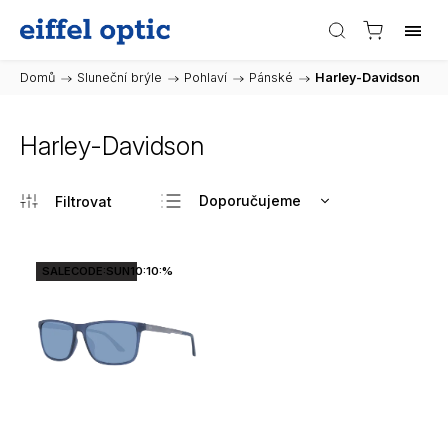
Domů
/
Sluneční brýle
/
Pohlaví
/
Pánské
/
Harley-Davidson
Harley-Davidson
Doporučujeme
Nejlevnější
Nejdražší
SALECODE:SUN10:10:%
Nejprodávanější
Abecedně