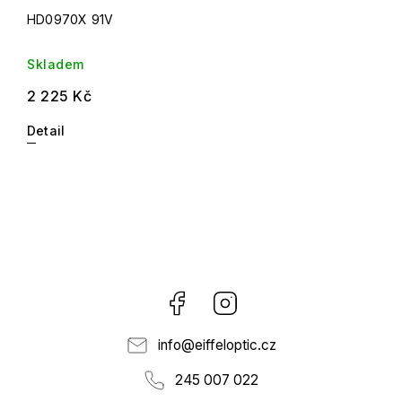
HD0970X 91V
Skladem
2 225 Kč
Detail
Facebook
Instagram
info
@
eiffeloptic.cz
245 007 022