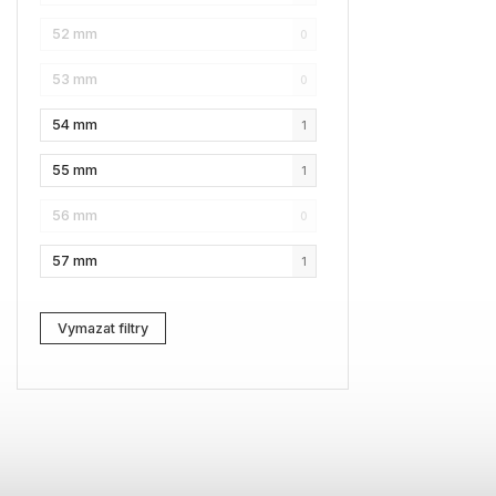
52 mm
0
NAUTICA
3
53 mm
0
Lacoste
2
54 mm
1
Kenzo
0
55 mm
1
Carrera
3
56 mm
0
G-Star RAW
4
57 mm
1
Jil Sander
1
Marc Jacobs
2
Vymazat filtry
Zadig & Voltaire
0
MICHAEL KORS
1
David Beckham
0