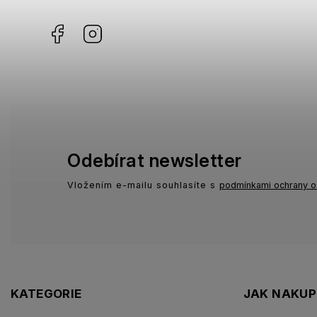
Facebook
Instagram
Odebírat newsletter
Vložením e-mailu souhlasíte s
podmínkami ochrany o
KATEGORIE
JAK NAKU