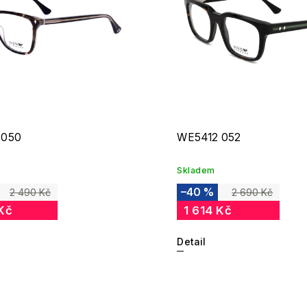
 050
WE5412 052
Skladem
–40 %
2 490 Kč
2 690 Kč
Kč
1 614 Kč
Detail