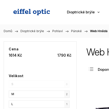
Dioptrické brýle
Domů
/
Dioptrické brýle
/
Pohlaví
/
Pánské
/
Web Hnědá
Web 
Cena
1614
Kč
1790
Kč
Dopor
Velikost
Nejlev
S
Nejdra
0
Nejpr
M
2
Abec
L
1