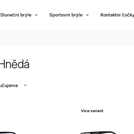
Sluneční brýle
Sportovní brýle
Kontaktní čočk
Hnědá
učujeme
nější
žší
Více variant
odávanější
edně