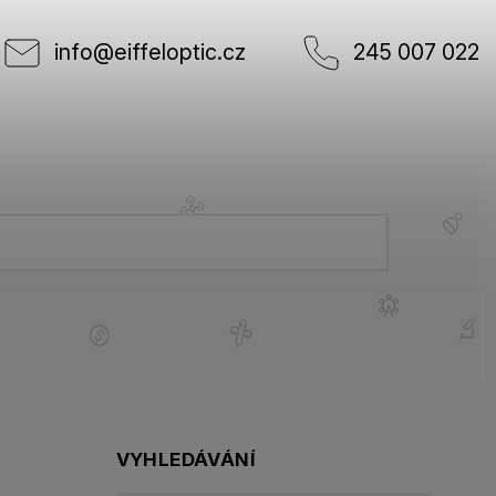
info
@
eiffeloptic.cz
245 007 022
VYHLEDÁVÁNÍ