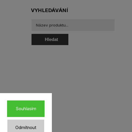
VYHLEDÁVÁNÍ
Hledat
oztoky a oční kapky
Souhlasím
Odmítnout