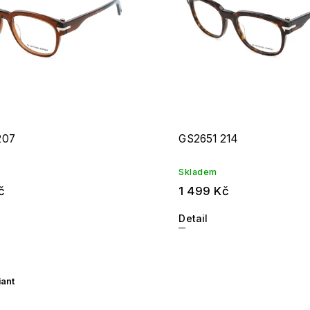
207
GS2651 214
Skladem
č
1 499 Kč
Detail
iant