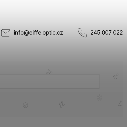
info
@
eiffeloptic.cz
245 007 022