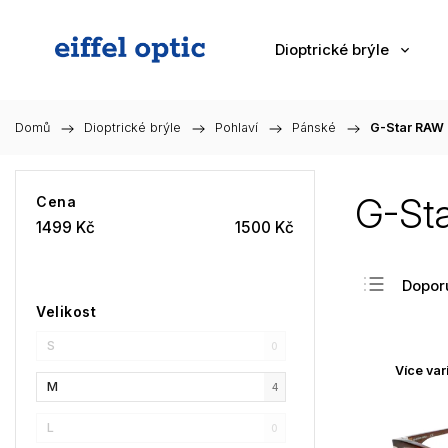
Dioptrické brýle
Domů
/
Dioptrické brýle
/
Pohlaví
/
Pánské
/
G-Star RAW
G-St
Cena
1499
Kč
1500
Kč
Dopor
Velikost
Nejlev
S
Nejdra
0
Více var
Nejpr
M
4
Abec
L
0