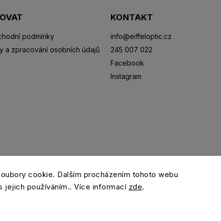
POVAT
KONTAKT
hodní podmínky
info
@
eiffeloptic.cz
y a zpracování osobních údajů
245 007 022
Facebook
Instagram
Sluneční brýle
Sportovní brýle
Kontaktní čočky
R
soubory cookie. Dalším procházením tohoto webu
s jejich používáním.. Více informací
zde
.
Copyright 2026
eiffeloptic.cz
. Všechna práva vyhrazena.
Grafický návrh vytvořil a nakódoval
Shoptak.cz