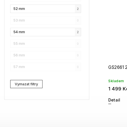
52 mm
2
NAUTICA
3
53 mm
0
Lacoste
2
54 mm
2
Kenzo
0
55 mm
0
Carrera
3
56 mm
0
G-Star RAW
4
GS2661 
57 mm
0
Jil Sander
1
Marc Jacobs
2
Skladem
Vymazat filtry
1 499 K
Zadig & Voltaire
0
Detail
MICHAEL KORS
1
David Beckham
0