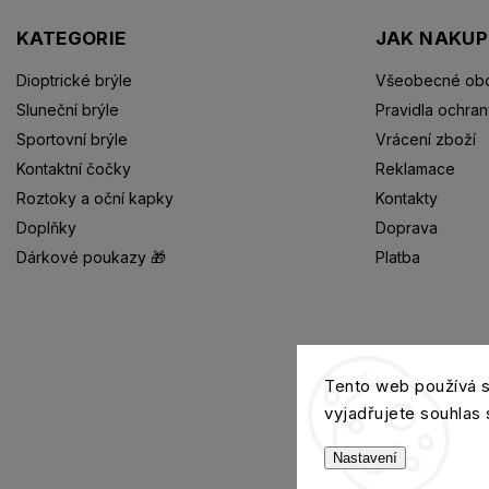
KATEGORIE
JAK NAKU
Dioptrické brýle
Všeobecné obc
Sluneční brýle
Pravidla ochran
Sportovní brýle
Vrácení zboží
Kontaktní čočky
Reklamace
Roztoky a oční kapky
Kontakty
Doplňky
Doprava
Dárkové poukazy 🎁
Platba
Dioptrické brýle
Tento web používá 
vyjadřujete souhlas 
Nastavení