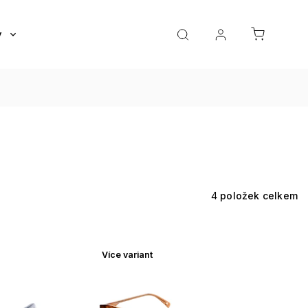
y
Roztoky a oční kapky
Doplňky
Dárkov
4
položek celkem
Více variant