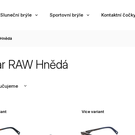
Sluneční brýle
Sportovní brýle
Kontaktní čočk
 Hnědá
ar RAW Hnědá
učujeme
nější
žší
iant
Více variant
odávanější
edně