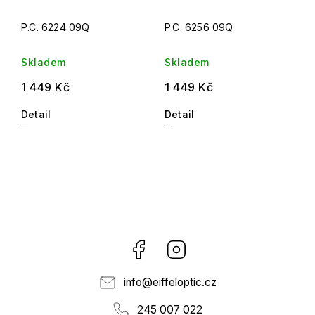
P.C. 6224 09Q
P.C. 6256 09Q
Skladem
Skladem
1 449 Kč
1 449 Kč
Detail
Detail
Facebook
Instagram
info
@
eiffeloptic.cz
245 007 022