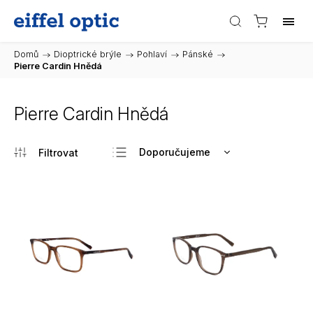
Domů
/
Dioptrické brýle
/
Pohlaví
/
Pánské
/
Pierre Cardin Hnědá
Pierre Cardin Hnědá
Doporučujeme
Nejlevnější
Nejdražší
Nejprodávanější
Abecedně