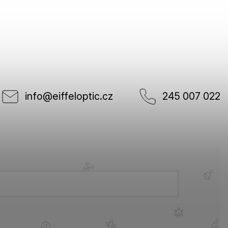
info
@
eiffeloptic.cz
245 007 022