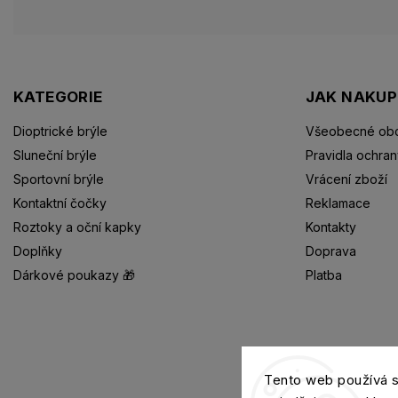
KATEGORIE
JAK NAKU
Dioptrické brýle
Všeobecné obc
Sluneční brýle
Pravidla ochran
Sportovní brýle
Vrácení zboží
Kontaktní čočky
Reklamace
Roztoky a oční kapky
Kontakty
Doplňky
Doprava
Dárkové poukazy 🎁
Platba
Dioptrické brýle
Tento web používá 