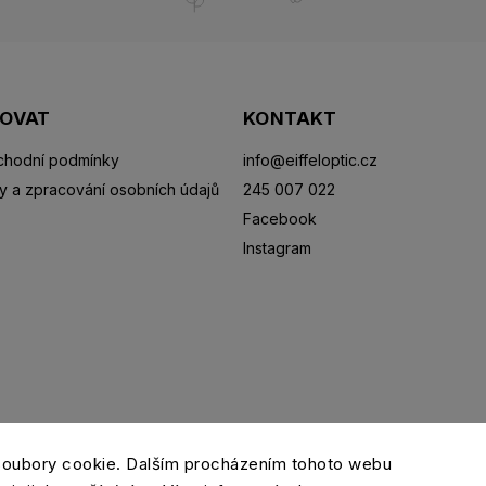
POVAT
KONTAKT
hodní podmínky
info
@
eiffeloptic.cz
y a zpracování osobních údajů
245 007 022
Facebook
Instagram
Sluneční brýle
Sportovní brýle
Kontaktní čočky
R
soubory cookie. Dalším procházením tohoto webu