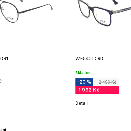
091
WE5401 090
Skladem
č
–20 %
2 490 Kč
1 992 Kč
Detail
iant