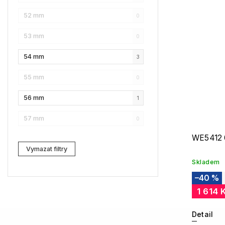
52 mm
0
NAUTICA
0
53 mm
0
Lacoste
0
54 mm
3
Kenzo
0
55 mm
0
Carrera
0
56 mm
1
G-Star RAW
0
57 mm
0
Jil Sander
1
WE5412 
Marc Jacobs
0
Vymazat filtry
Skladem
Zadig & Voltaire
1
–40 %
MICHAEL KORS
0
1 614 
David Beckham
0
Detail