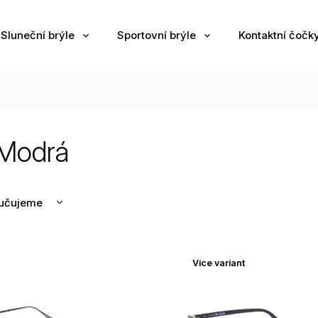
Sluneční brýle
Sportovní brýle
Kontaktní čočk
Modrá
učujeme
nější
žší
Více variant
odávanější
edně