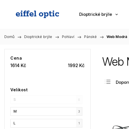
Dioptrické brýle
Domů
/
Dioptrické brýle
/
Pohlaví
/
Pánské
/
Web Modrá
Web 
Cena
1614
Kč
1992
Kč
Dopor
Velikost
Nejlev
S
Nejdra
0
Nejpr
M
3
Abec
L
1