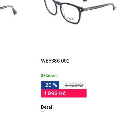
WE5386 092
Skladem
–20 %
2 490 Kč
1 992 Kč
Detail