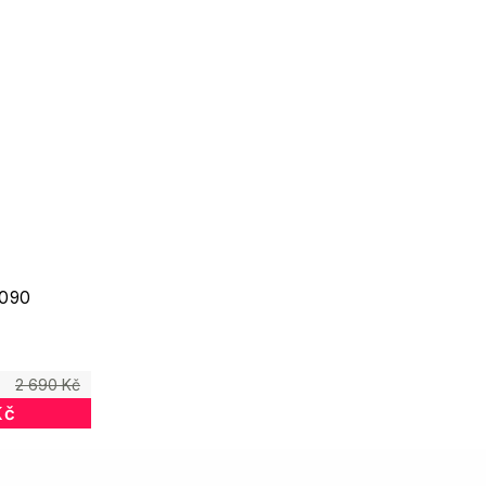
090
2 690 Kč
Kč