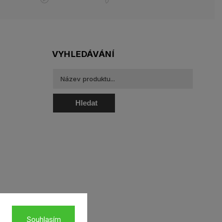
VYHLEDÁVÁNÍ
Hledat
oztoky a oční kapky
Souhlasím