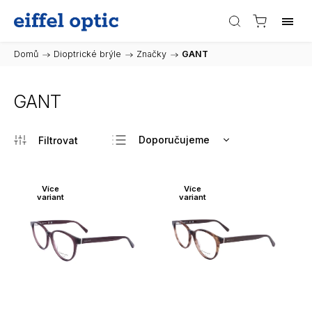
Domů
/
Dioptrické brýle
/
Značky
/
GANT
GANT
Doporučujeme
Nejlevnější
Nejdražší
Více
Více
variant
variant
Nejprodávanější
Abecedně