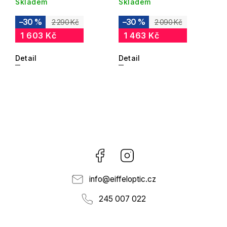
Skladem
Skladem
–30 %
–30 %
2 290 Kč
2 090 Kč
1 603 Kč
1 463 Kč
Detail
Detail
Facebook
Instagram
info
@
eiffeloptic.cz
245 007 022