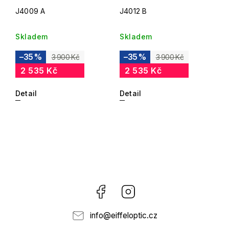
J4009 A
J4012 B
Skladem
Skladem
–35 %
–35 %
3 900 Kč
3 900 Kč
2 535 Kč
2 535 Kč
Detail
Detail
Facebook
Instagram
info
@
eiffeloptic.cz