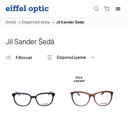
Domů
/
Dioptrické brýle
/
Jil Sander Šedá
Jil Sander Šedá
Doporučujeme
Nejlevnější
Nejdražší
Více
variant
Nejprodávanější
Abecedně