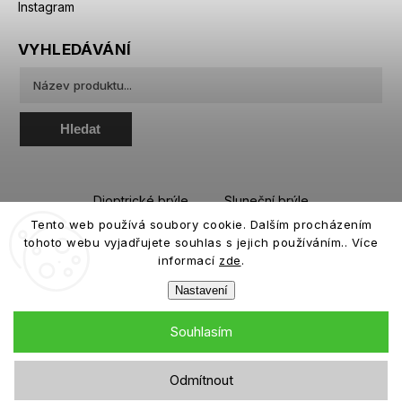
Instagram
VYHLEDÁVÁNÍ
Hledat
Dioptrické brýle
Sluneční brýle
Tento web používá soubory cookie. Dalším procházením
Sportovní brýle
Kontaktní čočky
tohoto webu vyjadřujete souhlas s jejich používáním.. Více
Roztoky a oční kapky
informací
zde
.
Nastavení
Souhlasím
Copyright 2026
eiffeloptic.cz
. Všechna práva vyhrazena.
Odmítnout
Grafický návrh vytvořil a nakódoval
Shoptak.cz