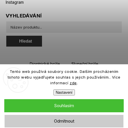
Instagram
VYHLEDÁVÁNÍ
Hledat
Dioptrické brýle
Sluneční brýle
Tento web používá soubory cookie. Dalším procházením
Sportovní brýle
Kontaktní čočky
tohoto webu vyjadřujete souhlas s jejich používáním.. Více
Roztoky a oční kapky
informací
zde
.
Nastavení
Souhlasím
Copyright 2026
eiffeloptic.cz
. Všechna práva vyhrazena.
Odmítnout
Grafický návrh vytvořil a nakódoval
Shoptak.cz