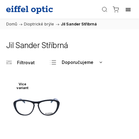
Domů
/
Dioptrické brýle
/
Jil Sander Stříbrná
Jil Sander Stříbrná
Doporučujeme
Nejlevnější
Nejdražší
Více
variant
Nejprodávanější
Abecedně