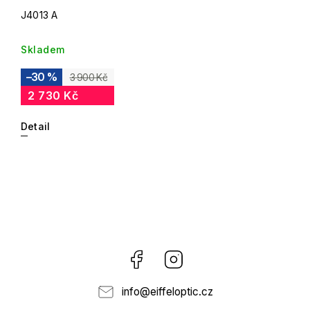
J4013 A
Skladem
–30 %
3 900 Kč
2 730 Kč
Detail
Facebook
Instagram
info
@
eiffeloptic.cz