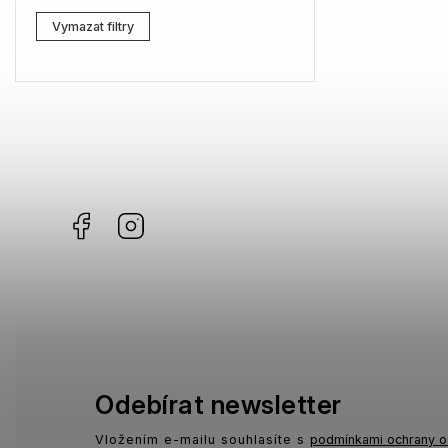
Lacoste
0
Vymazat filtry
Kenzo
0
Carrera
0
G-Star RAW
3
Jil Sander
2
Facebook
Instagram
Marc Jacobs
2
Missoni
0
Moschino
0
Zadig & Voltaire
0
MICHAEL KORS
1
Odebírat newsletter
David Beckham
0
Vložením e-mailu souhlasíte s
podmínkami ochrany o