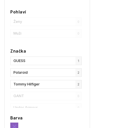
Pohlaví
Ženy
0
Muži
0
Značka
GUESS
1
Polaroid
2
Tommy Hilfiger
2
GANT
0
Under Armour
0
Barva
Privé Revaux
0