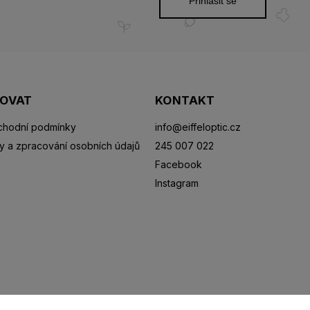
Přihlásit se
POVAT
KONTAKT
hodní podmínky
info
@
eiffeloptic.cz
y a zpracování osobních údajů
245 007 022
Facebook
Instagram
Sluneční brýle
Sportovní brýle
Kontaktní čočky
R