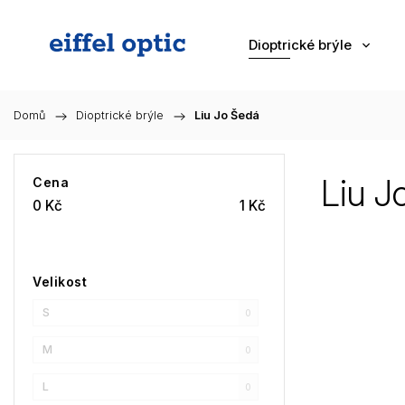
Dioptrické brýle
Domů
/
Dioptrické brýle
/
Liu Jo Šedá
Liu J
Cena
0
Kč
1
Kč
Velikost
S
0
M
0
L
0