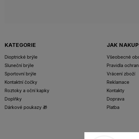
KATEGORIE
JAK NAKU
Dioptrické brýle
Všeobecné obc
Sluneční brýle
Pravidla ochran
Sportovní brýle
Vrácení zboží
Kontaktní čočky
Reklamace
Roztoky a oční kapky
Kontakty
Doplňky
Doprava
Dárkové poukazy 🎁
Platba
Dioptrické brýle