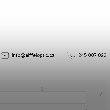
info
@
eiffeloptic.cz
245 007 022