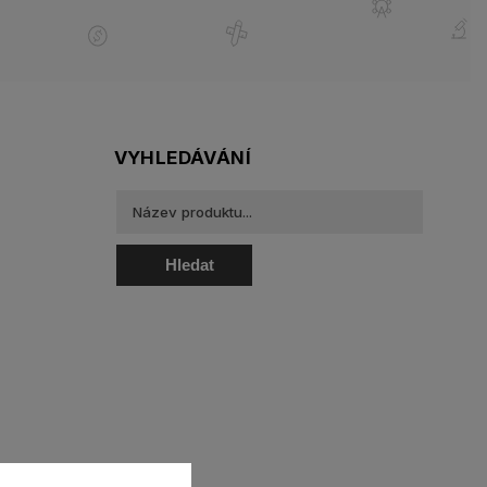
VYHLEDÁVÁNÍ
Hledat
oztoky a oční kapky