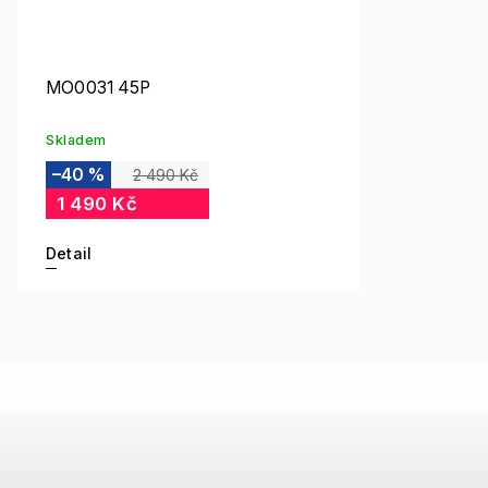
MO0031 45P
Skladem
–40 %
2 490 Kč
1 490 Kč
Detail