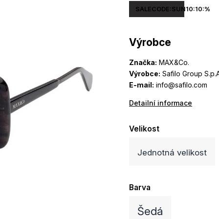
SALECODE:SUN10:10:%
Výrobce
Značka:
MAX&Co.
Výrobce:
Safilo Group S.p.A
E-mail:
info@safilo.com
Detailní informace
Velikost
Jednotná velikost
Barva
Šedá