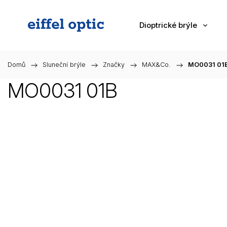
Dioptrické brýle
Domů
/
Sluneční brýle
/
Značky
/
MAX&Co.
/
MO0031 01
MO0031 01B