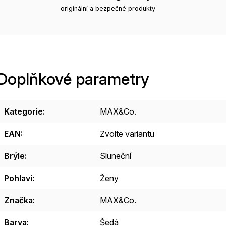
originální a bezpečné produkty
Doplňkové parametry
Kategorie
:
MAX&Co.
EAN
:
Zvolte variantu
Brýle
:
Sluneční
Pohlaví
:
Ženy
Značka
:
MAX&Co.
Barva
:
Šedá