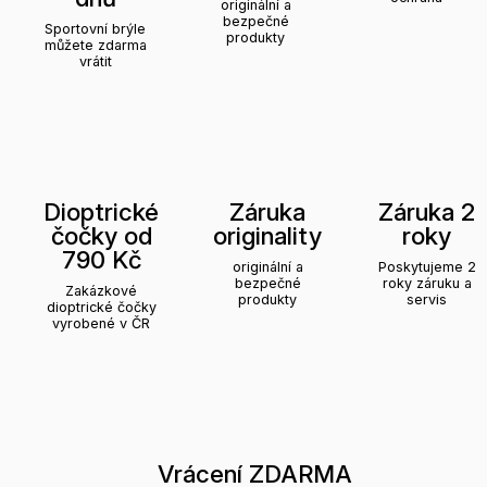
originální a
bezpečné
Sportovní brýle
produkty
můžete zdarma
vrátit
Dioptrické
Záruka
Záruka 2
čočky od
originality
roky
790 Kč
originální a
Poskytujeme 2
bezpečné
roky záruku a
Zakázkové
produkty
servis
dioptrické čočky
vyrobené v ČR
Vrácení ZDARMA