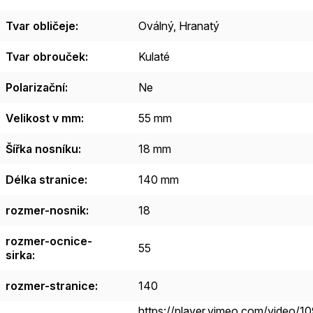
Tvar obličeje
:
Oválný
,
Hranatý
Tvar obrouček
:
Kulaté
Polarizační
:
Ne
Velikost v mm
:
55 mm
Šířka nosníku
:
18 mm
Délka stranice
:
140 mm
rozmer-nosnik
:
18
rozmer-ocnice-
55
sirka
:
rozmer-stranice
:
140
https://player.vimeo.com/video/