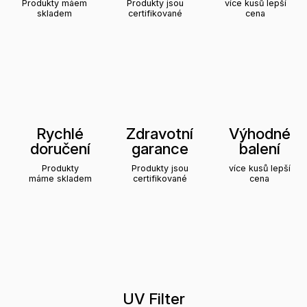
Produkty máem
Produkty jsou
více kusů lepší
skladem
certifikované
cena
Rychlé
Zdravotní
Výhodné
doručení
garance
balení
Produkty
Produkty jsou
více kusů lepší
máme skladem
certifikované
cena
UV Filter