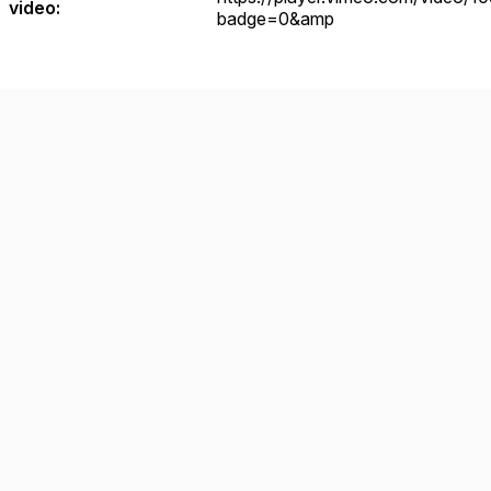
video
:
badge=0&amp