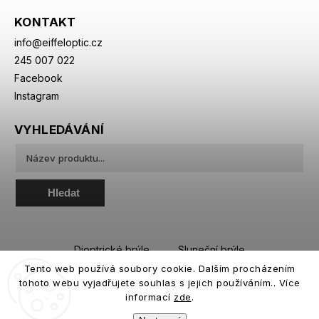
KONTAKT
info
@
eiffeloptic.cz
245 007 022
Facebook
Instagram
VYHLEDÁVÁNÍ
Hledat
Dioptrické brýle
Sluneční brýle
Tento web používá soubory cookie. Dalším procházením
Sportovní brýle
Kontaktní čočky
tohoto webu vyjadřujete souhlas s jejich používáním.. Více
Roztoky a oční kapky
informací
zde
.