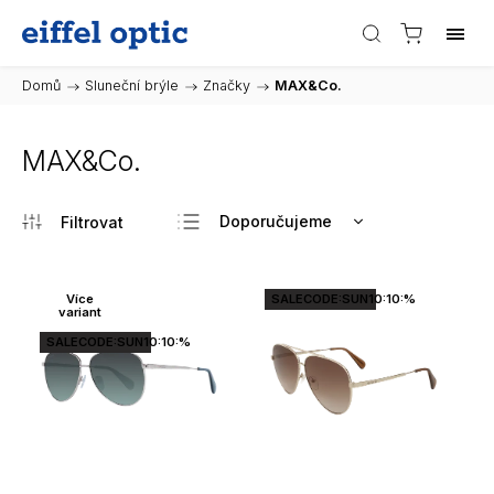
Domů
/
Sluneční brýle
/
Značky
/
MAX&Co.
MAX&Co.
Doporučujeme
Nejlevnější
Nejdražší
Více
SALECODE:SUN10:10:%
variant
Nejprodávanější
SALECODE:SUN10:10:%
Abecedně