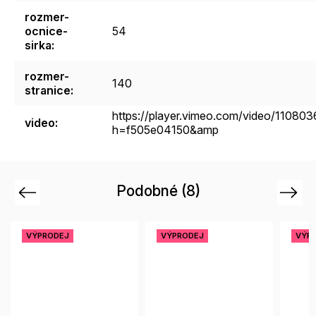
rozmer-
ocnice-
54
sirka
:
rozmer-
140
stranice
:
https://player.vimeo.com/video/11080
video
:
h=f505e04150&amp
Podobné (8)
Previous
Next
VÝPRODEJ
VÝPRODEJ