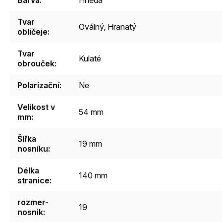
Tvar
Oválný
,
Hranatý
obličeje
:
Tvar
Kulaté
obrouček
:
Polarizační
:
Ne
Velikost v
54 mm
mm
:
Šířka
19 mm
nosníku
:
Délka
140 mm
stranice
:
rozmer-
19
nosnik
: