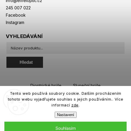
info
@
eiffeloptic.cz
245 007 022
Facebook
Instagram
VYHLEDÁVÁNÍ
Hledat
Dioptrické brýle
Sluneční brýle
Tento web používá soubory cookie. Dalším procházením
Sportovní brýle
Kontaktní čočky
tohoto webu vyjadřujete souhlas s jejich používáním.. Více
Roztoky a oční kapky
informací
zde
.
Nastavení
Souhlasím