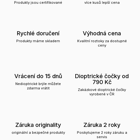
Produkty jsou certifikované
více kusů lepší cena
Rychlé doručení
Výhodná cena
Produkty máme skladem
Kvalitní roztoky za dostupné
ceny
Vrácení do 15 dnů
Dioptrické čočky od
790 Kč
Nedioptrické brýle můžete
zdarma vrátit
Zakázkové dioptrické čočky
vyrobené v ČR
Záruka originality
Záruka 2 roky
originální a bezpečné produkty
Poskytujeme 2 roky záruku a
servis