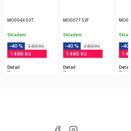
MO0077 52F
MO0019 01A
MO
Skladem
Skladem
Sk
–40 %
–40 %
–
2 490 Kč
2 490 Kč
1 490 Kč
1 490 Kč
1
Detail
Detail
De
Facebook
Instagram