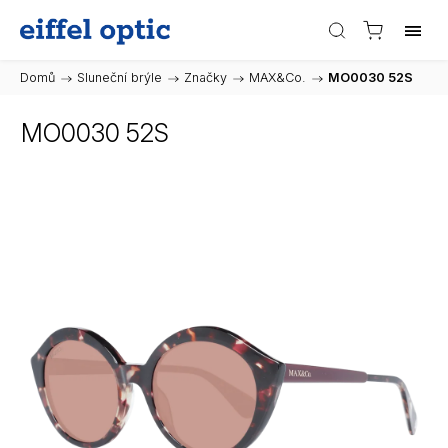
Domů
/
Sluneční brýle
/
Značky
/
MAX&Co.
/
MO0030 52S
MO0030 52S