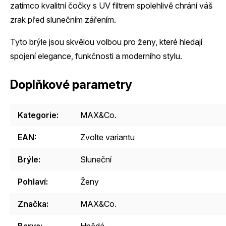
zatímco kvalitní čočky s UV filtrem spolehlivě chrání váš
zrak před slunečním zářením.
Tyto brýle jsou skvělou volbou pro ženy, které hledají
spojení elegance, funkčnosti a moderního stylu.
Doplňkové parametry
Kategorie
:
MAX&Co.
EAN
:
Zvolte variantu
Brýle
:
Sluneční
Pohlaví
:
Ženy
Značka
:
MAX&Co.
Barva
:
Hnědá