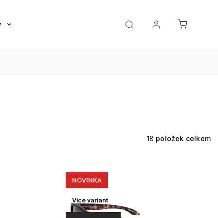
y
Roztoky a oční kapky
Doplňky
Dárkov
18
položek celkem
NOVINKA
Více variant