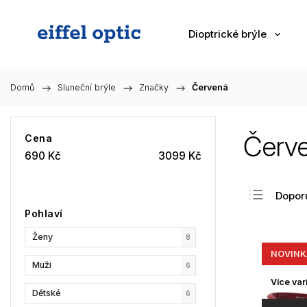
Dioptrické brýle
Domů
/
Sluneční brýle
/
Značky
/
Červená
Červ
Cena
690
Kč
3099
Kč
Dopor
Pohlaví
Nejlev
Ženy
Nejdra
8
NOVINK
Nejpr
Muži
6
Abec
Více var
Dětské
6