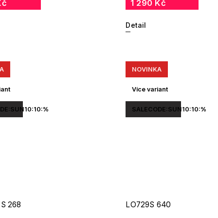
Kč
1 290 Kč
Detail
A
NOVINKA
iant
Více variant
DE:SUN10:10:%
SALECODE:SUN10:10:%
/S 268
LO729S 640