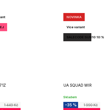
iant
NOVINKA
EJ
Více variant
SALECODE:SUN10:10:%
71Z
UA SQUAD WIR
Skladem
–35 %
1 449 Kč
1 990 Kč