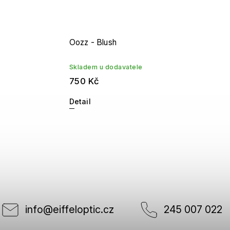
Oozz - Blush
Skladem u dodavatele
750 Kč
Detail
info
@
eiffeloptic.cz
245 007 022