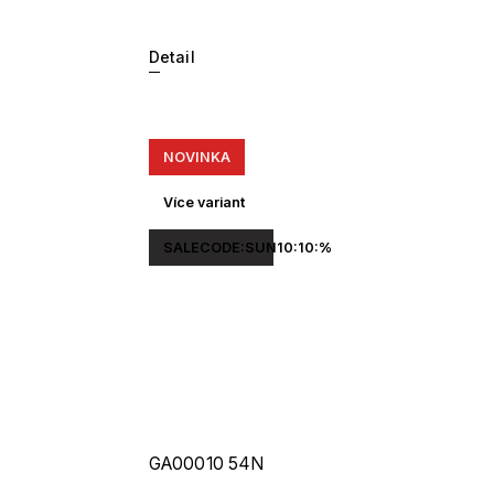
Detail
NOVINKA
Více variant
SALECODE:SUN10:10:%
GA00010 54N