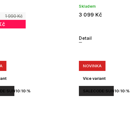
Skladem
3 099 Kč
1 990 Kč
Kč
Detail
A
NOVINKA
iant
Více variant
DE:SUN10:10:%
SALECODE:SUN10:10:%