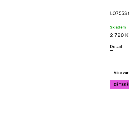
LO755S 
Skladem
2 790 K
Detail
Více var
DĚTSKÉ