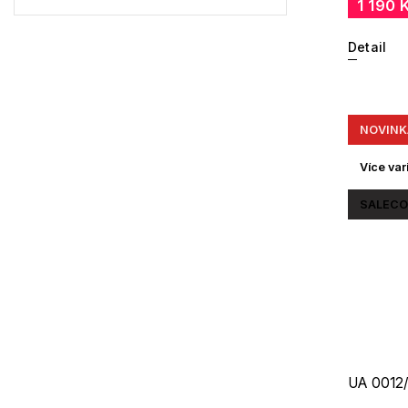
Gibson
1 190 
0
Havaianas
0
Detail
KiETLA
6
NOVINK
Více var
SALECO
UA 0012