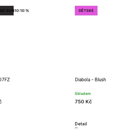
DE:SUN10:10:%
DĚTSKÉ
07FZ
Diabola - Blush
Skladem
č
750 Kč
Detail