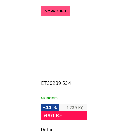
VÝPRODEJ
ET39289 534
Skladem
–44 %
1 239 Kč
690 Kč
Detail