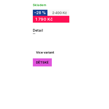
Skladem
–28 %
2 490 Kč
1 790 Kč
Detail
Více variant
DĚTSKÉ