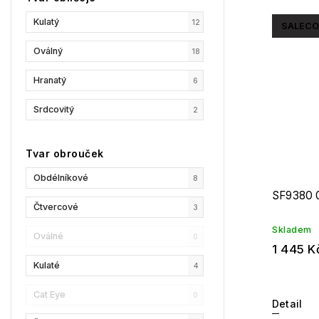
Kulatý
12
SALECO
GCDS
0
Oválný
18
Liu Jo
0
Hranatý
6
MaxMara
0
Srdcovitý
2
MAX&Co.
0
Champion
1
Tvar obrouček
Reebok
0
Obdélníkové
8
SF9380 
Oscar De La Renta
0
Čtvercové
3
Skladem
Donna Karan
0
Oválné
0
1 445 K
DKNY
1
Kulaté
4
Calvin Klein
0
Cat Eye
0
Detail
Longchamp
2