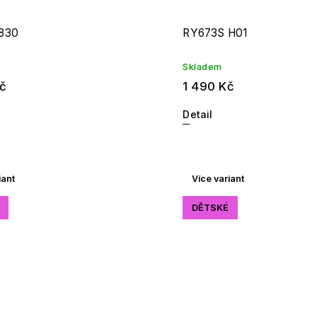
830
RY673S H01
Skladem
č
1 490 Kč
Detail
iant
Více variant
DĚTSKÉ