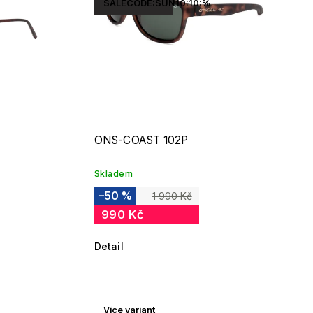
SALECODE:SUN10:10:%
ONS-COAST 102P
Skladem
–50 %
1 990 Kč
990 Kč
Detail
Více variant