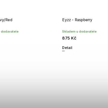
avy/Red
Eyzz - Raspberry
 dodavatele
Skladem u dodavatele
875 Kč
Detail