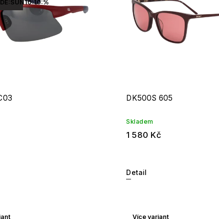
DE:SUN10:10:%
C03
DK500S 605
Skladem
1 580 Kč
Detail
iant
Více variant