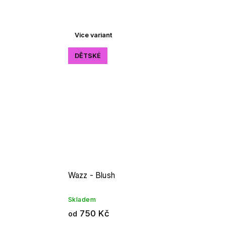
Více variant
DĚTSKÉ
Wazz - Blush
Skladem
750 Kč
od