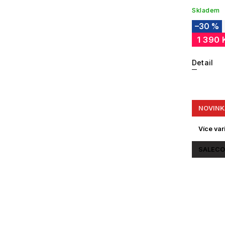
Skladem
–30 %
1 390 
Detail
NOVINK
Více var
SALECO