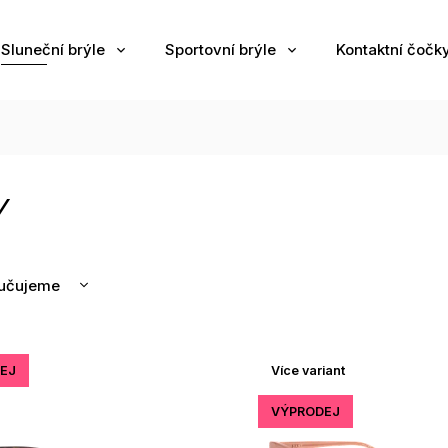
Sluneční brýle
Sportovní brýle
Kontaktní čočk
Y
učujeme
nější
žší
EJ
Více variant
odávanější
edně
VÝPRODEJ