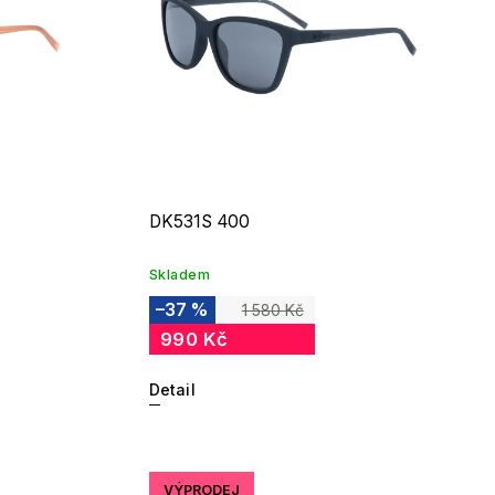
DK531S 400
Skladem
–37 %
1 580 Kč
990 Kč
Detail
VÝPRODEJ