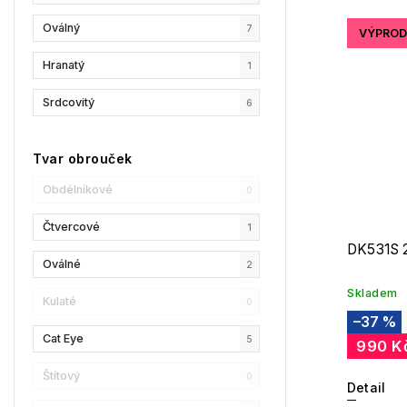
Oválný
7
VÝPROD
GCDS
11
Hranatý
1
Liu Jo
8
Srdcovitý
6
MaxMara
4
MAX&Co.
9
Tvar obrouček
Champion
13
Obdélníkové
0
Reebok
10
Čtvercové
1
DK531S 
Oscar De La Renta
7
Oválné
2
Skladem
Donna Karan
11
Kulaté
0
–37 %
DKNY
7
Cat Eye
5
990 K
Calvin Klein
3
Štítový
0
Detail
Longchamp
8