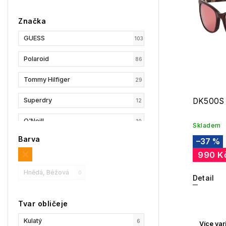
Značka
GUESS
103
Polaroid
86
Tommy Hilfiger
29
Superdry
DK500S
12
O'Neill
10
Skladem
Barva
–37 %
Esprit
19
990 K
GANT
14
Hnědá, Béžová
0
Detail
Under Armour
17
Tvar obličeje
Replay
19
Kulatý
6
Více var
Privé Revaux
14