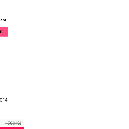
iant
EJ
014
1 580 Kč