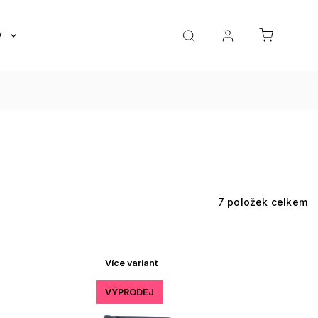
y
Roztoky a oční kapky
Doplňky
Dárkov
7
položek celkem
Více variant
VÝPRODEJ