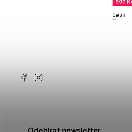
Gibson
990 K
3
Havaianas
3
Detail
KiETLA
55
Facebook
Instagram
Odebírat newsletter