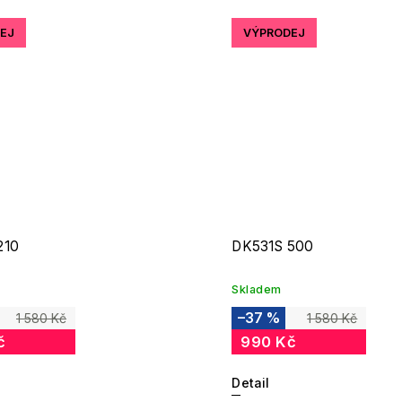
EJ
VÝPRODEJ
210
DK531S 500
Skladem
–37 %
1 580 Kč
1 580 Kč
č
990 Kč
Detail