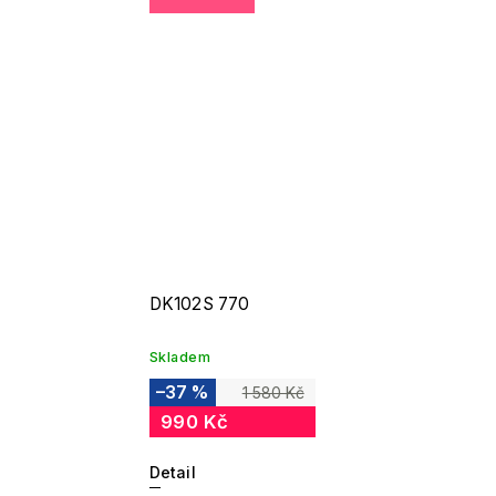
DK102S 770
Skladem
–37 %
1 580 Kč
990 Kč
Detail