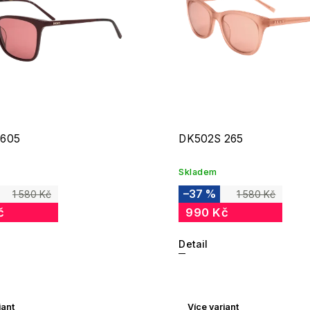
 605
DK502S 265
Skladem
–37 %
1 580 Kč
1 580 Kč
č
990 Kč
Detail
iant
Více variant