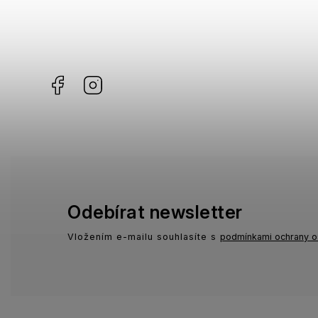
Gibson
0
Havaianas
0
KiETLA
0
Facebook
Instagram
Odebírat newsletter
Vložením e-mailu souhlasíte s
podmínkami ochrany o