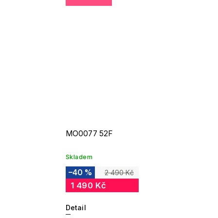
MO0077 52F
Skladem
–40 %
2 490 Kč
1 490 Kč
Detail