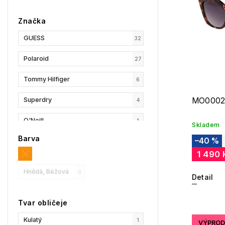
Značka
GUESS
32
Polaroid
27
Tommy Hilfiger
6
Superdry
MO0002
4
O'Neill
1
Skladem
Barva
–40 %
Esprit
1
1 490 
GANT
4
Hnědá, Béžová
0
Detail
Under Armour
0
Tvar obličeje
Replay
7
Kulatý
1
VÝPROD
Privé Revaux
5