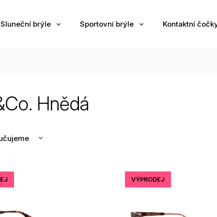
Sluneční brýle
Sportovní brýle
Kontaktní čočk
Co. Hnědá
učujeme
nější
žší
EJ
VÝPRODEJ
odávanější
edně