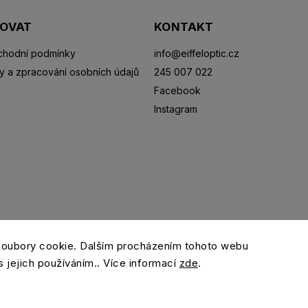
POVAT
KONTAKT
hodní podmínky
info
@
eiffeloptic.cz
y a zpracování osobních údajů
245 007 022
Facebook
Instagram
Sluneční brýle
Sportovní brýle
Kontaktní čočky
R
soubory cookie. Dalším procházením tohoto webu
s jejich používáním.. Více informací
zde
.
Copyright 2026
eiffeloptic.cz
. Všechna práva vyhrazena.
Grafický návrh vytvořil a nakódoval
Shoptak.cz