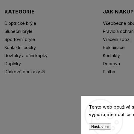
KATEGORIE
JAK NAKU
Dioptrické brýle
Všeobecné obc
Sluneční brýle
Pravidla ochran
Sportovní brýle
Vrácení zboží
Kontaktní čočky
Reklamace
Roztoky a oční kapky
Kontakty
Doplňky
Doprava
Dárkové poukazy 🎁
Platba
Dioptrické brýle
Tento web používá 
vyjadřujete souhlas 
Nastavení