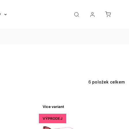
y
Roztoky a oční kapky
Doplňky
Dárkov
6
položek celkem
Více variant
VÝPRODEJ