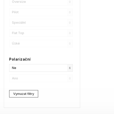
Oversize
0
HUGO
1
Pilot
0
Christian Lacroix
1
Speciální
0
Love Moschino
2
Flat Top
0
Bollé
0
Úzké
0
FILA
0
Polarizační
LENSSO
0
Ne
6
SPY
0
Ano
0
Moncler
1
Vymazat filtry
Harley-Davidson
0
Comma
0