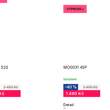
VÝPRODEJ
 52S
MO0031 45P
Skladem
–40 %
2 490 Kč
2 490 Kč
Kč
1 490 Kč
Detail