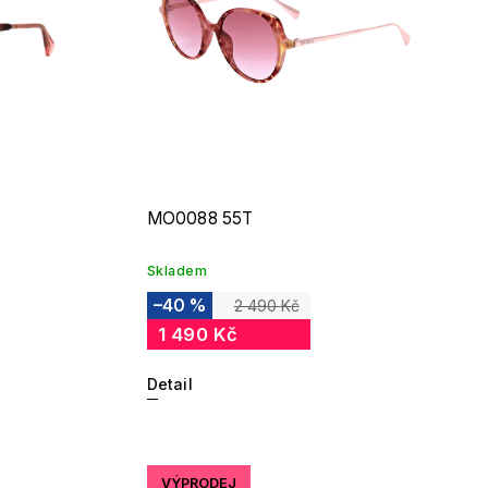
MO0088 55T
Skladem
–40 %
2 490 Kč
1 490 Kč
Detail
VÝPRODEJ