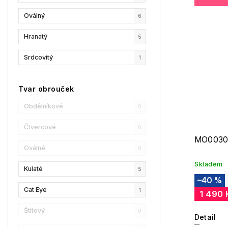
Oválný
6
GCDS
1
Hranatý
5
Liu Jo
2
Srdcovitý
1
MaxMara
2
MAX&Co.
6
Tvar obrouček
Champion
2
Obdélníkové
0
Reebok
0
Čtvercové
0
MO0030
Oscar De La Renta
1
Oválné
0
Skladem
Donna Karan
0
Kulaté
5
–40 %
DKNY
2
Cat Eye
1
1 490 
Calvin Klein
2
Štítový
0
Detail
Longchamp
3