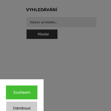
VYHLEDÁVÁNÍ
Hledat
oztoky a oční kapky
Souhlasím
Odmítnout