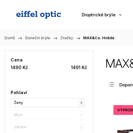
Dioptrické brýle
Domů
/
Sluneční brýle
/
Značky
/
MAX&Co. Hnědá
MAX&
Cena
1490
Kč
1491
Kč
Dopor
Pohlaví
Nejlev
Ženy
Nejdra
6
VÝPROD
Nejpr
Muži
0
Abec
Dětské
0