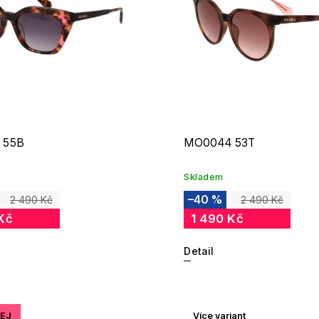
 55B
MO0044 53T
Skladem
–40 %
2 490 Kč
2 490 Kč
Kč
1 490 Kč
Detail
EJ
Více variant