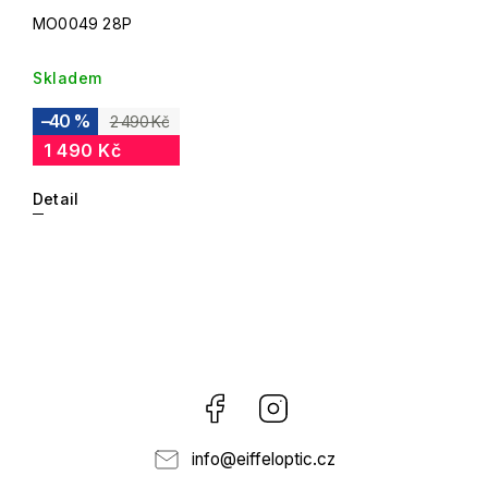
MO0049 28P
Skladem
–40 %
2 490 Kč
1 490 Kč
Detail
Facebook
Instagram
info
@
eiffeloptic.cz