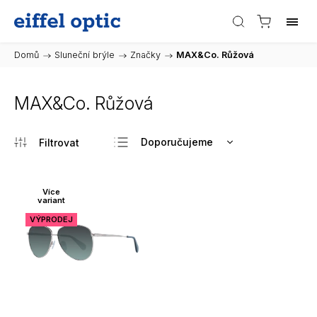
Domů
/
Sluneční brýle
/
Značky
/
MAX&Co. Růžová
MAX&Co. Růžová
Doporučujeme
Nejlevnější
Nejdražší
Více
variant
Nejprodávanější
VÝPRODEJ
Abecedně