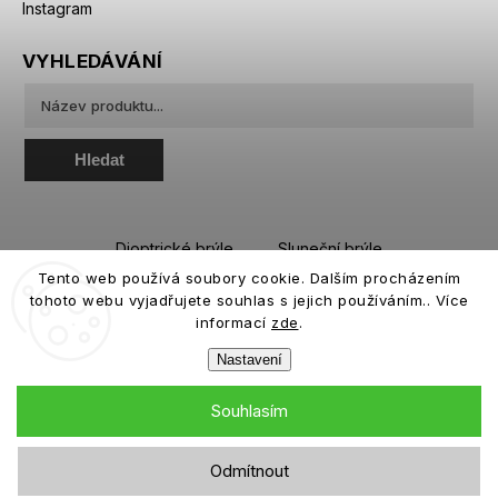
Instagram
VYHLEDÁVÁNÍ
Hledat
Dioptrické brýle
Sluneční brýle
Tento web používá soubory cookie. Dalším procházením
Sportovní brýle
Kontaktní čočky
tohoto webu vyjadřujete souhlas s jejich používáním.. Více
Roztoky a oční kapky
informací
zde
.
Nastavení
Souhlasím
Copyright 2026
eiffeloptic.cz
. Všechna práva vyhrazena.
Odmítnout
Grafický návrh vytvořil a nakódoval
Shoptak.cz