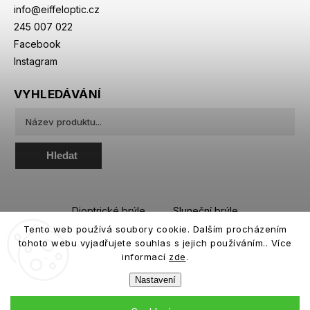
info
@
eiffeloptic.cz
245 007 022
Facebook
Instagram
VYHLEDÁVÁNÍ
Hledat
Dioptrické brýle
Sluneční brýle
Tento web používá soubory cookie. Dalším procházením
Sportovní brýle
Kontaktní čočky
tohoto webu vyjadřujete souhlas s jejich používáním.. Více
Roztoky a oční kapky
informací
zde
.
Nastavení