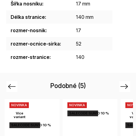
Šířka nosníku
:
17 mm
Délka stranice
:
140 mm
rozmer-nosnik
:
17
rozmer-ocnice-sirka
:
52
rozmer-stranice
:
140
Podobné (5)
Previous
Next
NOVINKA
NOVINKA
SALECODE:SUN10:10:%
Více
variant
:SUN10:10:%
SALECODE:SUN10:10: