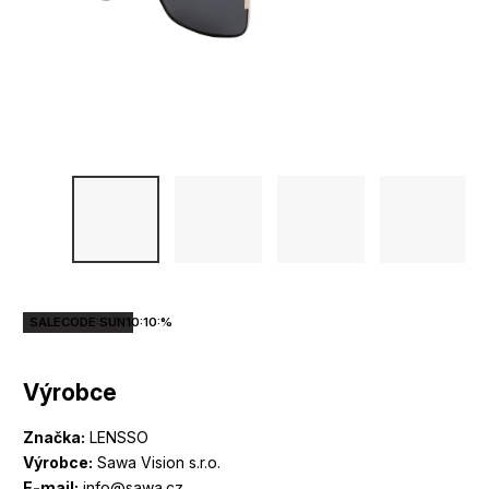
SALECODE:SUN10:10:%
Výrobce
Značka:
LENSSO
Výrobce:
Sawa Vision s.r.o.
E-mail:
info@sawa.cz