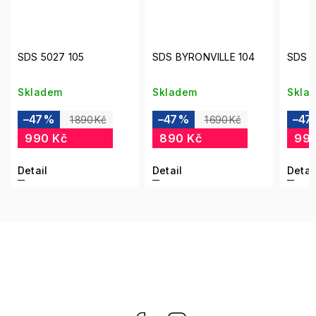
105
SDS BYRONVILLE 104
SDS 5027 107
Skladem
Skladem
–47 %
–47 %
1 890 Kč
1 690 Kč
1 890 Kč
890 Kč
990 Kč
Detail
Detail