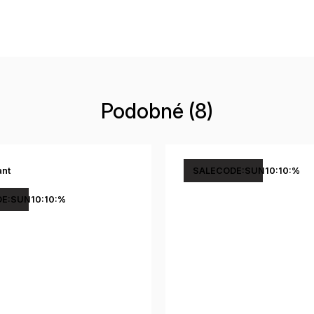
Podobné (8)
ant
SALECODE:SUN10:10:%
E:SUN10:10:%