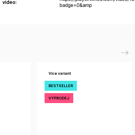
video
:
badge=0&amp
Next
Více variant
BESTSELLER
VÝPRODEJ