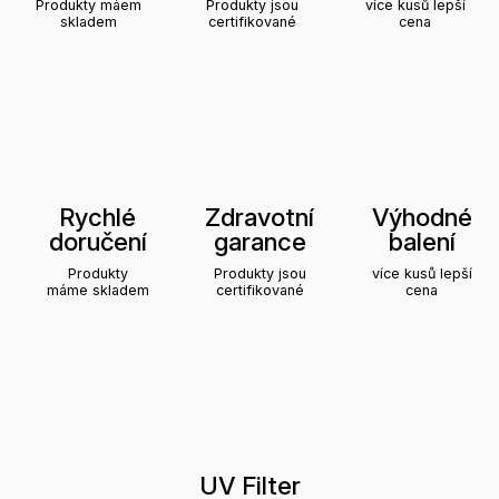
Produkty máem
Produkty jsou
více kusů lepší
skladem
certifikované
cena
Rychlé
Zdravotní
Výhodné
doručení
garance
balení
Produkty
Produkty jsou
více kusů lepší
máme skladem
certifikované
cena
UV Filter