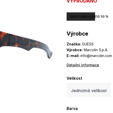
VYPRODÁNO
SALECODE:SUN10:10:%
Výrobce
Značka:
GUESS
Výrobce:
Marcolin S.p.A.
E-mail:
info@marcolin.com
Detailní informace
Velikost
Jednotná velikost
Barva