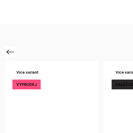
Previous
Více variant
Více vari
VÝPRODEJ
SALECOD