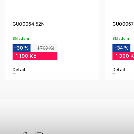
GU00064 52N
GU00067
Skladem
Skladem
–30 %
–34 %
1 709 Kč
1 190 Kč
1 390 
Detail
Detail