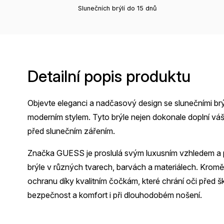
Slunečních brýlí do 15 dnů
Detailní popis produktu
Objevte eleganci a nadčasový design se slunečními brý
moderním stylem. Tyto brýle nejen dokonale doplní vá
před slunečním zářením.
Značka GUESS je proslulá svým luxusním vzhledem a p
brýle v různých tvarech, barvách a materiálech. Krom
ochranu díky kvalitním čočkám, které chrání oči před 
bezpečnost a komfort i při dlouhodobém nošení.