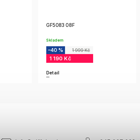
GF5083 08F
Skladem
–40 %
1 999 Kč
1 190 Kč
Detail