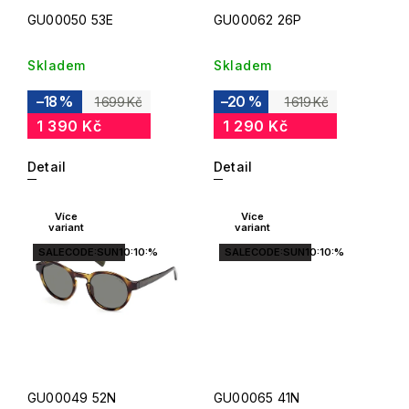
GU00050 53E
GU00062 26P
Skladem
Skladem
–18 %
–20 %
1 699 Kč
1 619 Kč
1 390 Kč
1 290 Kč
Detail
Detail
Více
Více
variant
variant
SALECODE:SUN10:10:%
SALECODE:SUN10:10:%
GU00049 52N
GU00065 41N