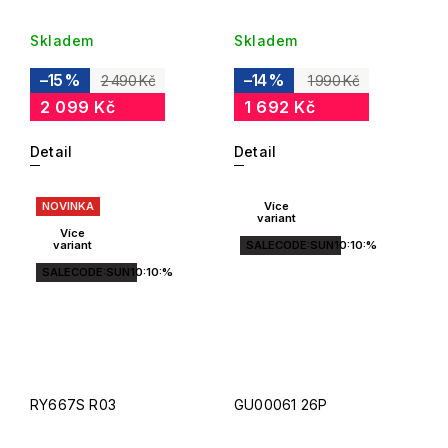
Skladem
Skladem
–15 %
–14 %
2 490 Kč
1 990 Kč
2 099 Kč
1 692 Kč
Detail
Detail
NOVINKA
Více
variant
Více
variant
SALECODE:SUN10:10:%
SALECODE:SUN10:10:%
RY667S R03
GU00061 26P