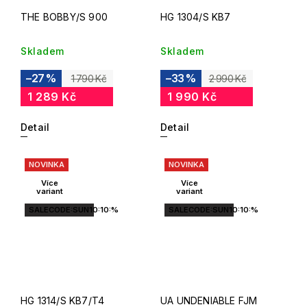
THE BOBBY/S 900
HG 1304/S KB7
Skladem
Skladem
–27 %
–33 %
1 790 Kč
2 990 Kč
1 289 Kč
1 990 Kč
Detail
Detail
NOVINKA
NOVINKA
Více
Více
variant
variant
SALECODE:SUN10:10:%
SALECODE:SUN10:10:%
HG 1314/S KB7/T4
UA UNDENIABLE FJM