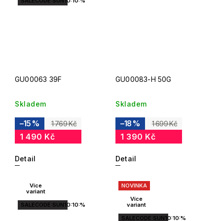
SALECODE:SUN10:10:%
GU00063 39F
GU00083-H 50G
Skladem
Skladem
–15 %
–18 %
1 769 Kč
1 699 Kč
1 490 Kč
1 390 Kč
Detail
Detail
Více
NOVINKA
variant
Více
SALECODE:SUN10:10:%
variant
SALECODE:SUN10:10:%