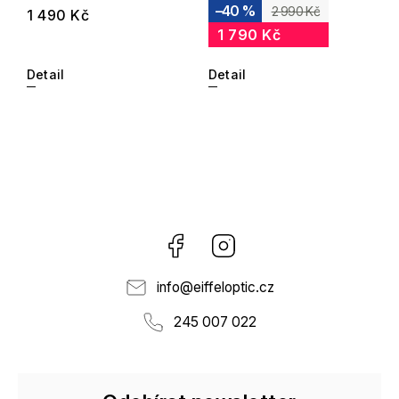
–40 %
2 990 Kč
1 490 Kč
1 790 Kč
Detail
Detail
Facebook
Instagram
info
@
eiffeloptic.cz
245 007 022