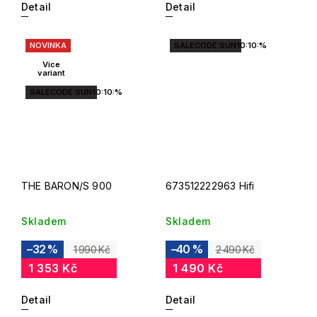
Detail
Detail
NOVINKA
SALECODE:SUN10:10:%
Více
variant
SALECODE:SUN10:10:%
THE BARON/S 900
673512222963 Hifi
Skladem
Skladem
–32 %
–40 %
1 990 Kč
2 490 Kč
1 353 Kč
1 490 Kč
Detail
Detail