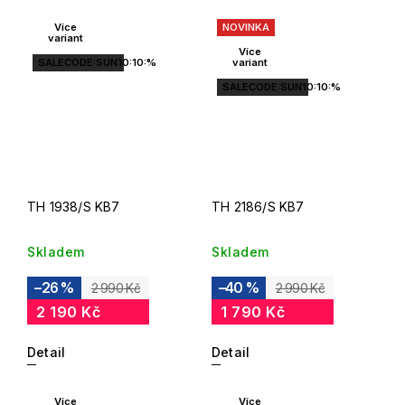
Více
NOVINKA
variant
Více
SALECODE:SUN10:10:%
variant
SALECODE:SUN10:10:%
TH 1938/S KB7
TH 2186/S KB7
Skladem
Skladem
–26 %
–40 %
2 990 Kč
2 990 Kč
2 190 Kč
1 790 Kč
Detail
Detail
Více
Více