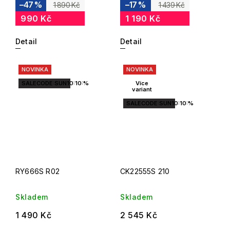
–47 %
–17 %
1 890 Kč
1 439 Kč
990 Kč
1 190 Kč
Detail
Detail
NOVINKA
NOVINKA
SALECODE:SUN10:10:%
Více
variant
SALECODE:SUN10:10:%
RY666S R02
CK22555S 210
Skladem
Skladem
1 490 Kč
2 545 Kč