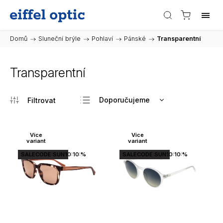
Domů
/
Sluneční brýle
/
Pohlaví
/
Pánské
/
Transparentní
Transparentní
Doporučujeme
Nejlevnější
Nejdražší
Více
Více
variant
variant
Nejprodávanější
SALECODE:SUN10:10:%
SALECODE:SUN10:10:%
Abecedně