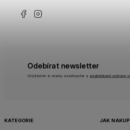
Facebook
Instagram
Odebírat newsletter
Vložením e-mailu souhlasíte s
podmínkami ochrany o
KATEGORIE
JAK NAKU