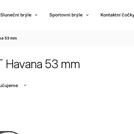
Sluneční brýle
Sportovní brýle
Kontaktní čočk
na 53 mm
 Havana 53 mm
učujeme
nější
žší
odávanější
edně