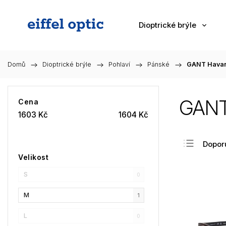
Dioptrické brýle
Domů
/
Dioptrické brýle
/
Pohlaví
/
Pánské
/
GANT Hava
GANT
Cena
1603
Kč
1604
Kč
Dopor
Velikost
Nejlev
S
Nejdra
0
Nejpr
M
1
Abec
L
0