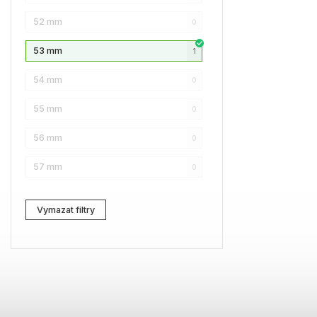
52 mm
0
NAUTICA
0
53 mm
1
Lacoste
0
54 mm
0
Kenzo
0
55 mm
0
Carrera
0
56 mm
0
G-Star RAW
0
57 mm
0
Jil Sander
0
Marc Jacobs
0
Vymazat filtry
Zadig & Voltaire
0
MICHAEL KORS
0
David Beckham
0