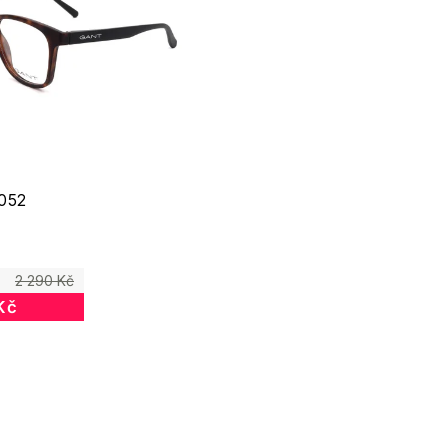
052
2 290 Kč
Kč