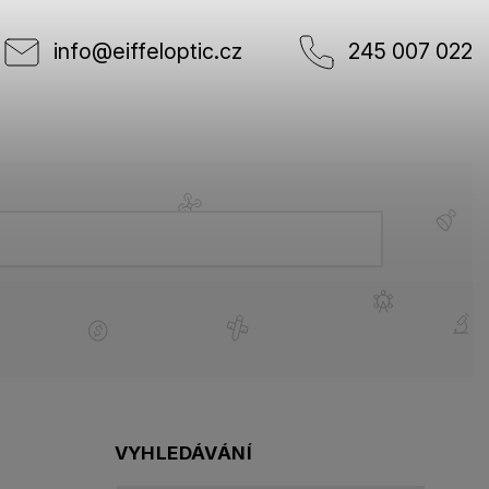
info
@
eiffeloptic.cz
245 007 022
VYHLEDÁVÁNÍ