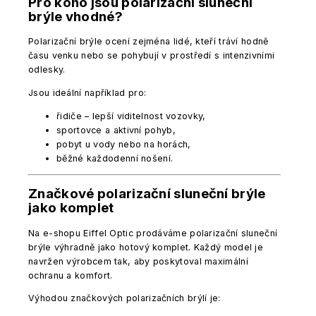
Pro koho jsou polarizační sluneční
brýle vhodné?
Polarizační brýle ocení zejména lidé, kteří tráví hodně
času venku nebo se pohybují v prostředí s intenzivními
odlesky.
Jsou ideální například pro:
řidiče – lepší viditelnost vozovky,
sportovce a aktivní pohyb,
pobyt u vody nebo na horách,
běžné každodenní nošení.
Značkové polarizační sluneční brýle
jako komplet
Na e-shopu Eiffel Optic prodáváme polarizační sluneční
brýle výhradně jako hotový komplet. Každý model je
navržen výrobcem tak, aby poskytoval maximální
ochranu a komfort.
Výhodou značkových polarizačních brýlí je: