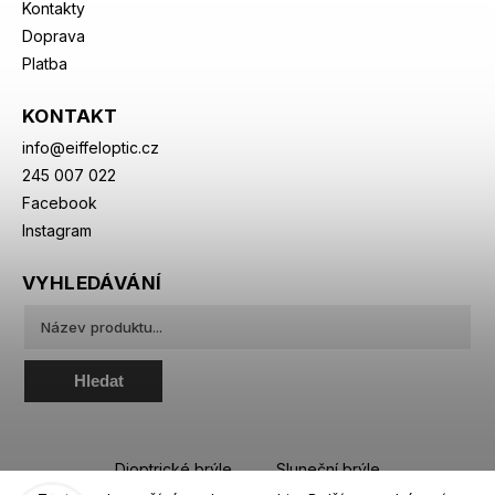
Kontakty
Doprava
Platba
KONTAKT
info
@
eiffeloptic.cz
245 007 022
Facebook
Instagram
VYHLEDÁVÁNÍ
Hledat
Dioptrické brýle
Sluneční brýle