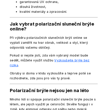
garantovaná UV ochrana,
dlouhá životnost,
kvalitní materiály a zpracování.
Jak vybrat polarizační sluneční brýle
online?
Při výběru polarizačních slunečních brýlí online se
vyplatí zaměřit na tvar obrub, velikost a styl, který
odpovídá vašemu obličeji.
Pokud si nejste jistí, zda vám vybraný model bude
sedět, můžete využít službu
Vyzkoušejte brýle bez
rizika
.
Obruby si doma v klidu vyzkoušíte a teprve poté se
rozhodnete, zda jsou pro vás ty pravé.
Polarizační brýle nejsou jen na léto
Mnoho lidí si spojuje polarizační sluneční brýle pouze s
létem, ale jejich využití je celoroční. Skvěle fungují i v
zimě, kdy eliminují odlesky od sněhu nebo mokré