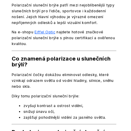
Polarizační sluneční brýle patří mezi nejoblíbenější typy
slunečních brýlí pro řidiče, sportovce i každodenní
nošení. Jejich hlavní výhodou je výrazné omezení
nepříjemných odlesků a lepší vizuální komfort.
Na e-shopu
Eiffel Optic
najdete hotové značkové
polarizační sluneční brýle s plnou certifikací a ověřenou
kvalitou.
Co znamená polarizace u slunečních
brýlí?
Polarizační čočky dokážou eliminovat odlesky, které
vznikají odrazem světla od vodní hladiny, silnice, sněhu
nebo skla.
Díky tomu polarizační sluneční brýle:
zvyšují kontrast a ostrost vidění,
snižují únavu očí,
zajišťují pohodlnější vidění za jasného světla.