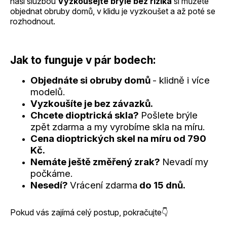
naší službou
Vyzkoušejte brýle bez rizika
si můžete
objednat obruby domů, v klidu je vyzkoušet a až poté se
rozhodnout.
Jak to funguje v pár bodech:
Objednáte si obruby domů
- klidně i více
modelů.
Vyzkoušíte je bez závazků.
Chcete dioptrická skla?
Pošlete brýle
zpět zdarma a my vyrobíme skla na míru.
Cena dioptrických skel na míru od 790
Kč.
Nemáte ještě změřený zrak?
Nevadí my
počkáme.
Nesedí?
Vrácení zdarma
do 15 dnů.
Pokud vás zajímá celý postup, pokračujte👇