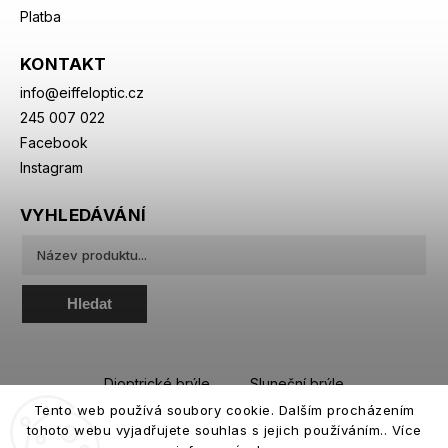
Platba
KONTAKT
info
@
eiffeloptic.cz
245 007 022
Facebook
Instagram
VYHLEDÁVÁNÍ
Hledat
Dioptrické brýle
Sluneční brýle
Tento web používá soubory cookie. Dalším procházením
Sportovní brýle
Kontaktní čočky
tohoto webu vyjadřujete souhlas s jejich používáním.. Více
Roztoky a oční kapky