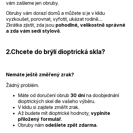
vám zašleme jen obruby.
Obruby vám dorazí domů a můžete si je v klidu
vyzkoušet, porovnat, vyfotit, ukázat rodině…
Zkrátka zjistit, zda jsou
pohodlné, velikostně správné
a zda vám sedí stylově
.
2.Chcete do brýlí dioptrická skla?
Nemáte ještě změřený zrak?
Žádný problém.
Máte od doručení obrub
30 dní
na doobjednání
dioptrických skel dle vašeho výběru.
V klidu si zajdete změřit zrak.
Až budete mít dioptrické hodnoty,
vyplníte
přiložený formulář
.
Obruby nám
odešlete zpět zdarma
.