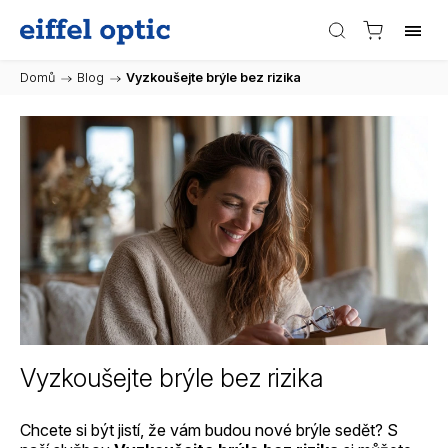
Domů
/
Blog
/
Vyzkoušejte brýle bez rizika
Vyzkoušejte brýle bez rizika
Chcete si být jistí, že vám budou nové brýle sedět? S