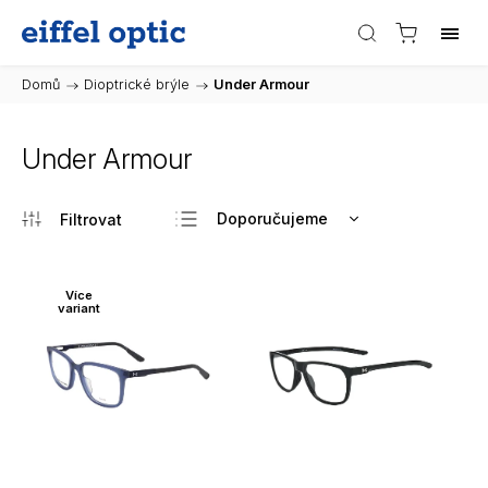
Domů
/
Dioptrické brýle
/
Under Armour
Under Armour
Doporučujeme
Nejlevnější
Nejdražší
Více
variant
Nejprodávanější
Abecedně