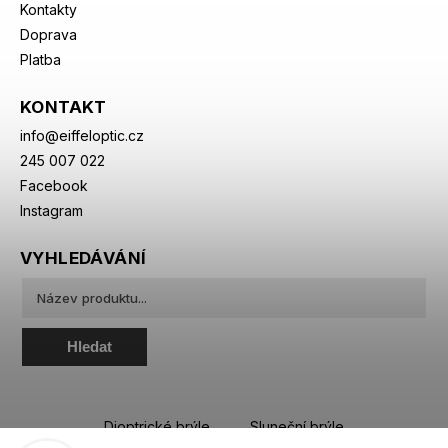
Kontakty
Doprava
Platba
KONTAKT
info
@
eiffeloptic.cz
245 007 022
Facebook
Instagram
VYHLEDÁVÁNÍ
Hledat
Dioptrické brýle
Sluneční brýle