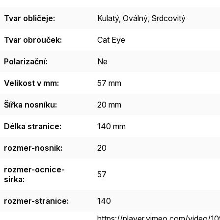
Tvar obličeje
:
Kulatý
,
Oválný
,
Srdcovitý
Tvar obrouček
:
Cat Eye
Polarizační
:
Ne
Velikost v mm
:
57 mm
Šířka nosníku
:
20 mm
Délka stranice
:
140 mm
rozmer-nosnik
:
20
rozmer-ocnice-
57
sirka
:
rozmer-stranice
:
140
https://player.vimeo.com/video/