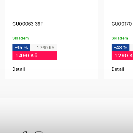
GU00063 39F
GU00170
Skladem
Skladem
–15 %
–43 %
1 769 Kč
1 490 Kč
1 290 
Detail
Detail