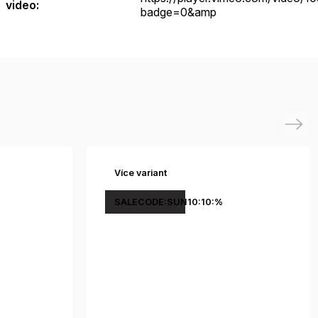
video
:
badge=0&amp
Next
Více variant
SALECODE:SUN10:10:%