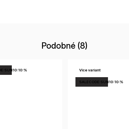
Podobné (8)
E:SUN10:10:%
Více variant
SALECODE:SUN10:10:%