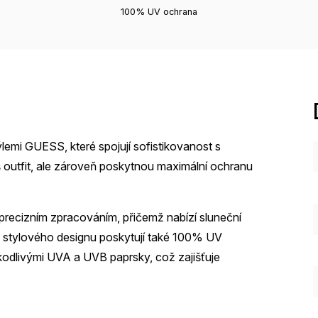
100% UV ochrana
lemi GUESS, které spojují sofistikovanost s
š outfit, ale zároveň poskytnou maximální ochranu
recizním zpracováním, přičemž nabízí sluneční
ě stylového designu poskytují také 100% UV
škodlivými UVA a UVB paprsky, což zajišťuje