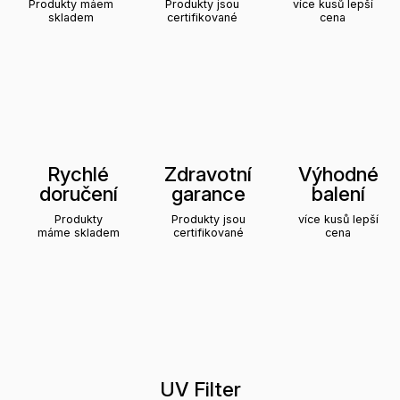
Produkty máem
Produkty jsou
více kusů lepší
skladem
certifikované
cena
Rychlé
Zdravotní
Výhodné
doručení
garance
balení
Produkty
Produkty jsou
více kusů lepší
máme skladem
certifikované
cena
UV Filter