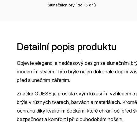
Slunečních brýlí do 15 dnů
Detailní popis produktu
Objevte eleganci a nadčasový design se slunečními brý
moderním stylem. Tyto brýle nejen dokonale doplní vá
před slunečním zářením.
Značka GUESS je proslulá svým luxusním vzhledem a p
brýle v různých tvarech, barvách a materiálech. Krom
ochranu díky kvalitním čočkám, které chrání oči před 
bezpečnost a komfort i při dlouhodobém nošení.