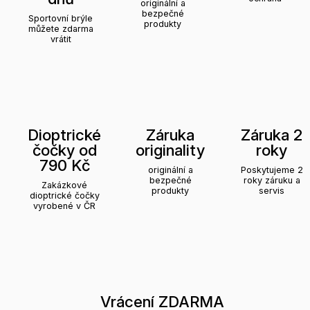
originální a
bezpečné
Sportovní brýle
produkty
můžete zdarma
vrátit
Dioptrické
Záruka
Záruka 2
čočky od
originality
roky
790 Kč
originální a
Poskytujeme 2
bezpečné
roky záruku a
Zakázkové
produkty
servis
dioptrické čočky
vyrobené v ČR
Vrácení ZDARMA