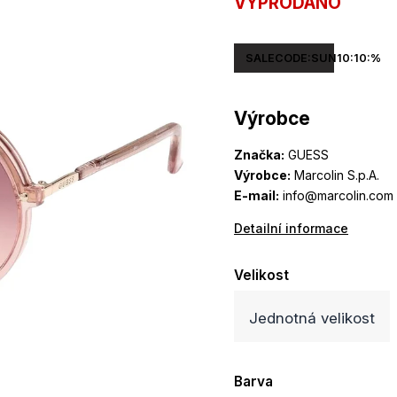
VYPRODÁNO
SALECODE:SUN10:10:%
Výrobce
Značka:
GUESS
Výrobce:
Marcolin S.p.A.
E-mail:
info@marcolin.com
Detailní informace
Velikost
Jednotná velikost
Barva