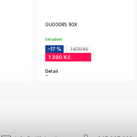
GU00085 90X
Skladem
–17 %
1 679 Kč
1 390 Kč
Detail