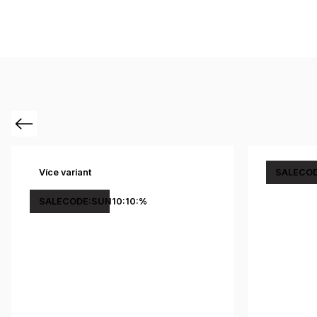
Previous
Více variant
SALECOD
SALECODE:SUN10:10:%