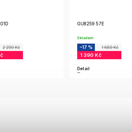
 01D
GU8259 57E
Skladem
–17 %
2 290 Kč
1 689 Kč
Kč
1 390 Kč
Detail