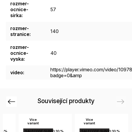
rozmer-
ocnice-
57
sirka
:
rozmer-
140
stranice
:
rozmer-
ocnice-
40
vyska
:
https://player.vimeo.com/video/109
video
:
badge=0&amp
Související produkty
Previous
Next
Více
Více
variant
variant
10:%
SALECODE:SUN10:10:%
SALECODE:SUN10:10:%