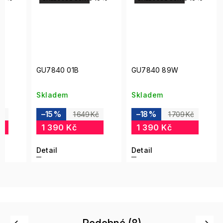
GU7840 01B
GU7840 89W
Skladem
Skladem
–15 %
–18 %
Kč
1 649 Kč
1 709 Kč
1 390 Kč
1 390 Kč
Detail
Detail