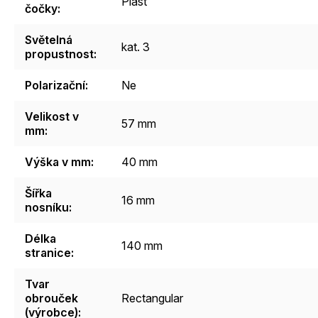
Plast
čočky
:
Světelná
kat. 3
propustnost
:
Polarizační
:
Ne
Velikost v
57 mm
mm
:
Výška v mm
:
40 mm
Šířka
16 mm
nosníku
:
Délka
140 mm
stranice
:
Tvar
obrouček
Rectangular
(výrobce)
: