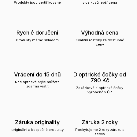
Produkty jsou certifikované
více kusů lepší cena
Rychlé doručení
Výhodná cena
Produkty máme skladem
Kvalitní roztoky za dostupné
ceny
Vrácení do 15 dnů
Dioptrické čočky od
790 Kč
Nedioptrické brýle můžete
zdarma vrátit
Zakázkové dioptrické čočky
vyrobené v ČR
Záruka originality
Záruka 2 roky
originální a bezpečné produkty
Poskytujeme 2 roky záruku a
servis