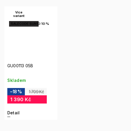
Více
variant
SALECODE:SUN10:10:%
GU00113 05B
Skladem
–18 %
1 709 Kč
1 390 Kč
Detail