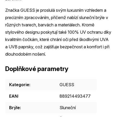
Značka GUESS je proslulá svým luxusním vzhledem a
precizním zpracováním, přičemž nabízí sluneční brýle v
různých tvarech, barvách a materiálech. Kromě
stylového designu poskytují také 100% UV ochranu díky
kvalitním čočkám, které chrání oči před škodlivými UVA
a UVB paprsky, což zajišťuje bezpečnost a komfort i při
dlouhodobém nošení.
Doplňkové parametry
Kategorie
:
GUESS
EAN
:
889214493477
Brýle
:
Sluneční