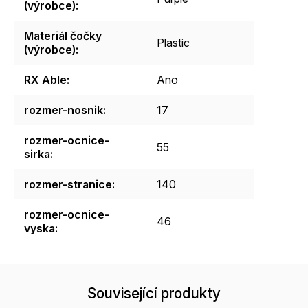
(výrobce)
:
Materiál čočky
Plastic
(výrobce)
:
RX Able
:
Ano
rozmer-nosnik
:
17
rozmer-ocnice-
55
sirka
:
rozmer-stranice
:
140
rozmer-ocnice-
46
vyska
:
Související produkty