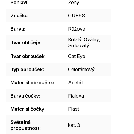
Pohlaví
:
Ženy
Značka
:
GUESS
Barva
:
Růžová
Kulatý
,
Oválný
,
Tvar obličeje
:
Srdcovitý
Tvar obrouček
:
Cat Eye
Typ obrouček
:
Celorámový
Materiál obrouček
:
Acetát
Barva čočky
:
Fialová
Materiál čočky
:
Plast
Světelná
kat. 3
propustnost
: