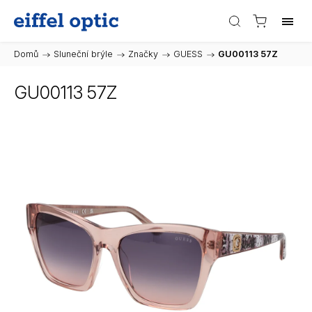
Domů
/
Sluneční brýle
/
Značky
/
GUESS
/
GU00113 57Z
GU00113 57Z