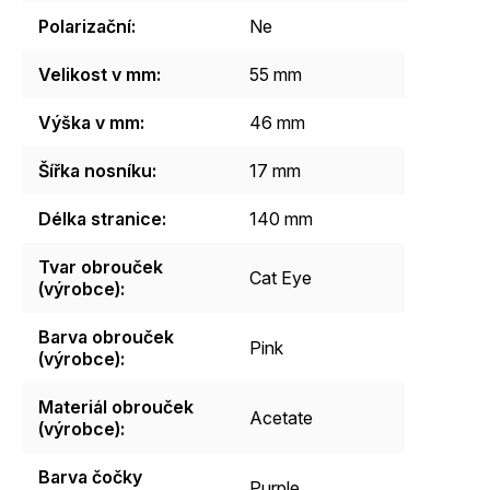
Polarizační
:
Ne
Velikost v mm
:
55 mm
Výška v mm
:
46 mm
Šířka nosníku
:
17 mm
Délka stranice
:
140 mm
Tvar obrouček
Cat Eye
(výrobce)
:
Barva obrouček
Pink
(výrobce)
:
Materiál obrouček
Acetate
(výrobce)
:
Barva čočky
Purple