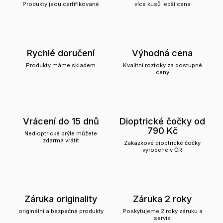
Produkty jsou certifikované
více kusů lepší cena
Rychlé doručení
Výhodná cena
Produkty máme skladem
Kvalitní roztoky za dostupné
ceny
Vrácení do 15 dnů
Dioptrické čočky od
790 Kč
Nedioptrické brýle můžete
zdarma vrátit
Zakázkové dioptrické čočky
vyrobené v ČR
Záruka originality
Záruka 2 roky
originální a bezpečné produkty
Poskytujeme 2 roky záruku a
servis