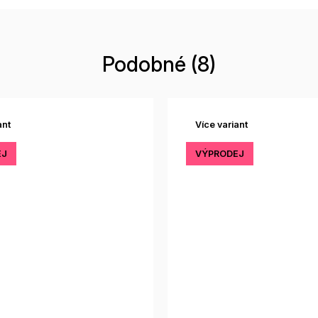
Podobné (8)
ant
Více variant
EJ
VÝPRODEJ