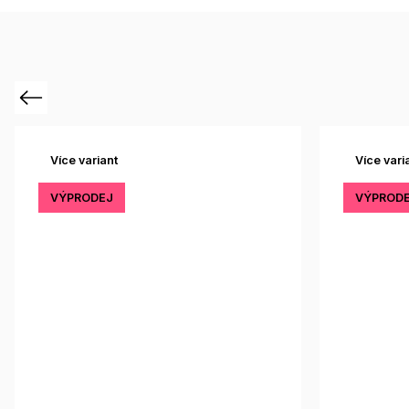
Previous
Více variant
Více vari
VÝPRODEJ
VÝPROD