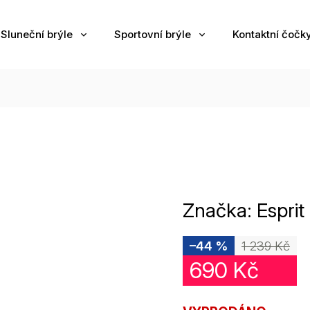
Sluneční brýle
Sportovní brýle
Kontaktní čočk
Značka:
Esprit
–44 %
1 239 Kč
690 Kč