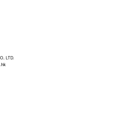
.. LTD.
.hk