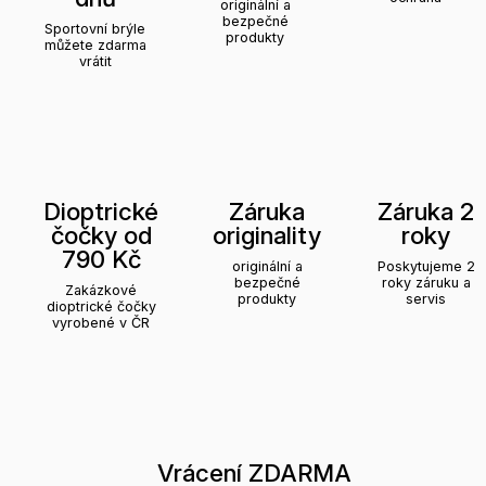
originální a
bezpečné
Sportovní brýle
produkty
můžete zdarma
vrátit
Dioptrické
Záruka
Záruka 2
čočky od
originality
roky
790 Kč
originální a
Poskytujeme 2
bezpečné
roky záruku a
Zakázkové
produkty
servis
dioptrické čočky
vyrobené v ČR
Vrácení ZDARMA