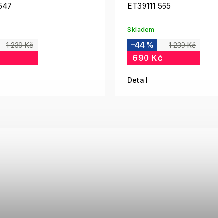
547
ET39111 565
Skladem
–44 %
1 239 Kč
1 239 Kč
690 Kč
Detail