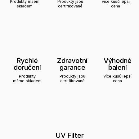
Produkty máem
Produkty jsou
více kusů lepší
skladem
certifikované
cena
Rychlé
Zdravotní
Výhodné
doručení
garance
balení
Produkty
Produkty jsou
více kusů lepší
máme skladem
certifikované
cena
UV Filter