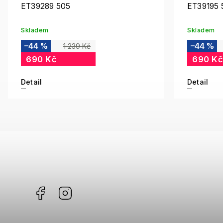
ET39289 505
ET39195 
Skladem
Skladem
–44 %
–44 %
1 239 Kč
690 Kč
690 Kč
Detail
Detail
Facebook
Instagram