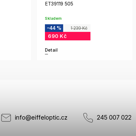
ET39119 505
Skladem
–44 %
1 239 Kč
690 Kč
Detail
info
@
eiffeloptic.cz
245 007 022