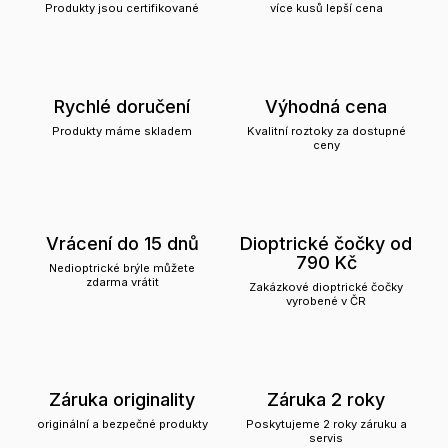
Produkty jsou certifikované
více kusů lepší cena
Rychlé doručení
Výhodná cena
Produkty máme skladem
Kvalitní roztoky za dostupné
ceny
Vrácení do 15 dnů
Dioptrické čočky od
790 Kč
Nedioptrické brýle můžete
zdarma vrátit
Zakázkové dioptrické čočky
vyrobené v ČR
Záruka originality
Záruka 2 roky
originální a bezpečné produkty
Poskytujeme 2 roky záruku a
servis