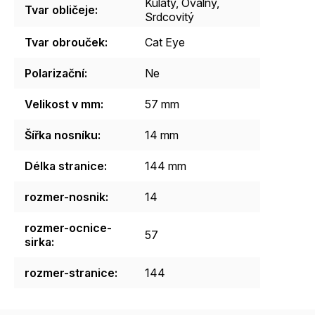
Kulatý
,
Oválný
,
Tvar obličeje
:
Srdcovitý
Tvar obrouček
:
Cat Eye
Polarizační
:
Ne
Velikost v mm
:
57 mm
Šířka nosníku
:
14 mm
Délka stranice
:
144 mm
rozmer-nosnik
:
14
rozmer-ocnice-
57
sirka
:
rozmer-stranice
:
144